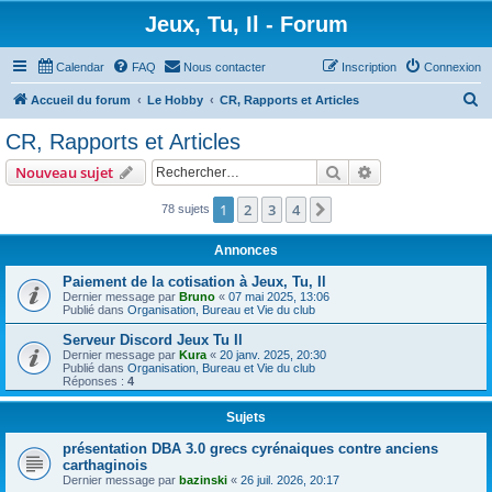
Jeux, Tu, Il - Forum
Calendar
FAQ
Nous contacter
Inscription
Connexion
R
Accueil du forum
Le Hobby
CR, Rapports et Articles
e
CR, Rapports et Articles
c
Rechercher
Recherche avanc
Nouveau sujet
h
e
1
2
3
4
Suivant
78 sujets
r
Annonces
c
Paiement de la cotisation à Jeux, Tu, Il
h
Dernier message par
Bruno
«
07 mai 2025, 13:06
Publié dans
Organisation, Bureau et Vie du club
e
r
Serveur Discord Jeux Tu Il
Dernier message par
Kura
«
20 janv. 2025, 20:30
Publié dans
Organisation, Bureau et Vie du club
Réponses :
4
Sujets
présentation DBA 3.0 grecs cyrénaiques contre anciens
carthaginois
Dernier message par
bazinski
«
26 juil. 2026, 20:17