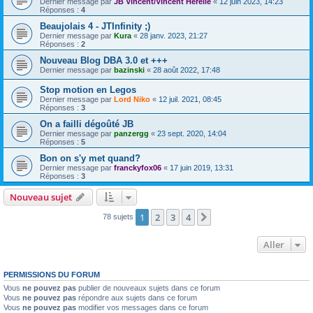
Dernier message par
JB Vincent/Vincent Herelle
«
12 juin 2023, 14:23
Réponses :
4
Beaujolais 4 - JTInfinity ;)
Dernier message par
Kura
«
28 janv. 2023, 21:27
Réponses :
2
Nouveau Blog DBA 3.0 et +++
Dernier message par
bazinski
«
28 août 2022, 17:48
Stop motion en Legos
Dernier message par
Lord Niko
«
12 juil. 2021, 08:45
Réponses :
3
On a failli dégoûté JB
Dernier message par
panzergg
«
23 sept. 2020, 14:04
Réponses :
5
Bon on s'y met quand?
Dernier message par
franckyfox06
«
17 juin 2019, 13:31
Réponses :
3
Nouveau sujet
1
2
3
4
Suivant
78 sujets
Aller
PERMISSIONS DU FORUM
Vous
ne pouvez pas
publier de nouveaux sujets dans ce forum
Vous
ne pouvez pas
répondre aux sujets dans ce forum
Vous
ne pouvez pas
modifier vos messages dans ce forum