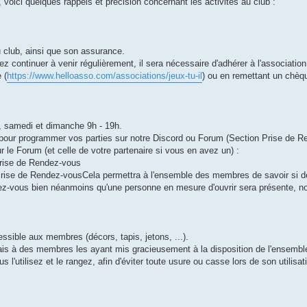
 voici quelques rappels et précision concernant les activités au club :
u club, ainsi que son assurance.
z continuer à venir régulièrement, il sera nécessaire d'adhérer à l'association
 (
https://www.helloasso.com/associations/jeux-tu-il
) ou en remettant un chèq
0, samedi et dimanche 9h - 19h.
our programmer vos parties sur notre Discord ou Forum (Section Prise de R
r le Forum (et celle de votre partenaire si vous en avez un) :
 Prise de Rendez-vous
n Prise de Rendez-vousCela permettra à l'ensemble des membres de savoir si 
surez-vous bien néanmoins qu'une personne en mesure d'ouvrir sera présente, n
ssible aux membres (décors, tapis, jetons, ...).
 mais à des membres les ayant mis gracieusement à la disposition de l'ensembl
 l'utilisez et le rangez, afin d'éviter toute usure ou casse lors de son utilisat