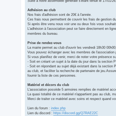
Suite à notre assemblée générale s'étant tenue le 17/01/26,
e
Adhésion au club
Nos frais d'adhésion sont de 20€ à l'année.
Ces frais nous permettent de couvrir les frais de gestion d
Si aprés être venu nous voir une ou deux fois vous souhaite
L'adhésion à l'association peut se faire directement en ligne
membres du bureau.
Prise de rendez-vous
La mairie permet au club d'ouvrir les vendredi 18h30 00h0
Vous pouvez échanger avec les membres de l'association p
Si vous planifiez de venir, merci de noter votre présence su
- Soit en créant un sujet à la date du jour dans la section
- Soit en répondant au sujet déjà existant dans la sectio
au club, et faciliter la recherche de partenaire de jeu.As
fournir la liste de ces personnes.
Matériel et décors du club
L'association possède 5 armoires remplies de matériel acce
La quasi totalité de ce matériel n'appartient pas au club,
Merci de traiter ce matériel avec soins et respect quand vous
Lien du forum :
index.php
Lien du discord :
https://discord.gg/Q7RAE22C