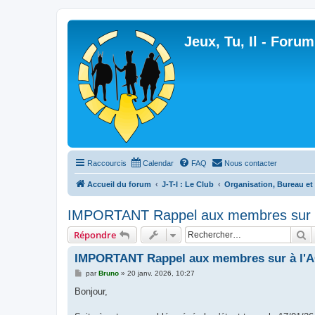
Jeux, Tu, Il - Forum
Raccourcis
Calendar
FAQ
Nous contacter
Accueil du forum
J-T-I : Le Club
Organisation, Bureau et 
IMPORTANT Rappel aux membres sur 
R
Répondre
IMPORTANT Rappel aux membres sur à l'
M
par
Bruno
»
20 janv. 2026, 10:27
e
s
Bonjour,
s
a
g