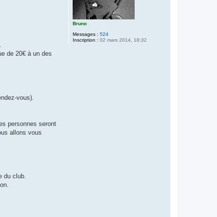
Bruno
Messages :
524
Inscription :
02 mars 2014, 18:32
.
ue de 20€ à un des
endez-vous).
des personnes seront
ous allons vous
e du club.
ion.