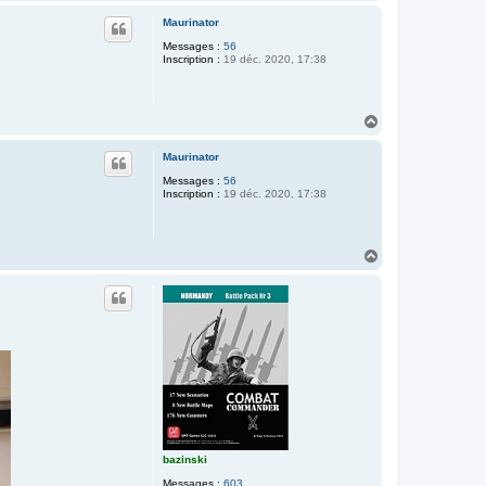
a
u
Maurinator
t
Messages :
56
Inscription :
19 déc. 2020, 17:38
H
a
u
Maurinator
t
Messages :
56
Inscription :
19 déc. 2020, 17:38
H
a
u
t
bazinski
Messages :
603