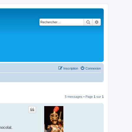
Rechercher
Recherche avancé
Inscription
Connexion
5 messages • Page
1
sur
1
hocolat.