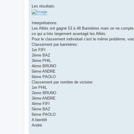
e
Les résultats:
Interprétations:
Les Alliés ont gagné 53 à 48 Bannières mais on ne compte q
ce qui a très largement avantagé les Alliés.
Pour le classement individuel c'est le même problème, voic
Classement par bannières:
1er FIFI
2ème BAZ
3ème PHIL
4ème BRUNO
5ème ANDRE
6ème PAOLO
Classement par nombre de victoire:
1er PHIL
2ème BRUNO
3ème ANDRE
4ème FIFI
5ème BAZ
6ème PAOLO
A bientôt
André