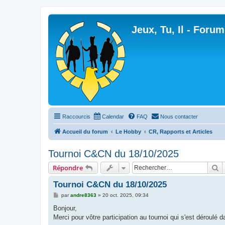
Jeux, Tu, Il - Forum
Raccourcis
Calendar
FAQ
Nous contacter
Accueil du forum
Le Hobby
CR, Rapports et Articles
Tournoi C&CN du 18/10/2025
R
Répondre
Tournoi C&CN du 18/10/2025
M
par
andre8363
»
20 oct. 2025, 09:34
e
s
Bonjour,
s
Merci pour vôtre participation au tournoi qui s'est déroulé 
a
g