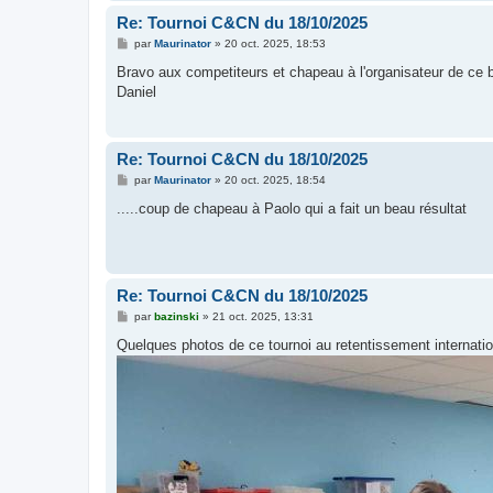
Re: Tournoi C&CN du 18/10/2025
M
par
Maurinator
»
20 oct. 2025, 18:53
e
s
Bravo aux competiteurs et chapeau à l'organisateur de ce 
s
Daniel
a
g
e
Re: Tournoi C&CN du 18/10/2025
M
par
Maurinator
»
20 oct. 2025, 18:54
e
s
.....coup de chapeau à Paolo qui a fait un beau résultat
s
a
g
e
Re: Tournoi C&CN du 18/10/2025
M
par
bazinski
»
21 oct. 2025, 13:31
e
s
Quelques photos de ce tournoi au retentissement internatio
s
a
g
e