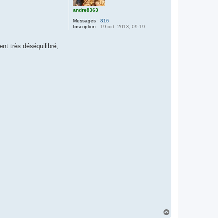
andre8363
Messages :
816
Inscription :
19 oct. 2013, 09:19
nt très déséquilibré,
H