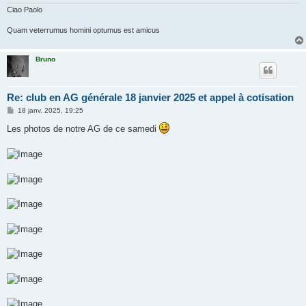
e
Ciao Paolo
Quam veterrumus homini optumus est amicus
Bruno
Re: club en AG générale 18 janvier 2025 et appel à cotisation
M
18 janv. 2025, 19:25
e
s
Les photos de notre AG de ce samedi
s
a
g
e