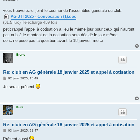
vous trouverez-ci joint le courrier de l'assemblée générale du club:
AG JTI 2025 - Convocation (1).doc
(31.5 Kio) Téléchargé 459 fois
petit rappel l'appel à cotisation à lieu le même jour pour ceux qui n'auront
pas oublié le montant de la cotisation sera décidé le jour même.
donc ne posé pas la question avant le 18 janvier. merci
Bruno
Re: club en AG générale 18 janvier 2025 et appel à cotisation
M
02 janv. 2025, 15:49
e
s
Je serais présent
s
a
g
e
Kura
Re: club en AG générale 18 janvier 2025 et appel à cotisation
M
03 janv. 2025, 21:47
e
s
Présent aussi