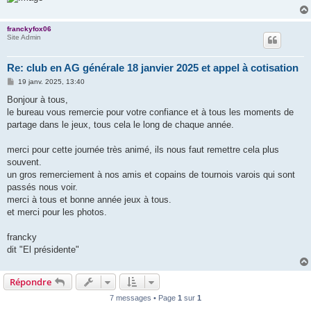
franckyfox06
Site Admin
Re: club en AG générale 18 janvier 2025 et appel à cotisation
M
19 janv. 2025, 13:40
e
s
Bonjour à tous,
s
le bureau vous remercie pour votre confiance et à tous les moments de
a
g
partage dans le jeux, tous cela le long de chaque année.
e
merci pour cette journée très animé, ils nous faut remettre cela plus
souvent.
un gros remerciement à nos amis et copains de tournois varois qui sont
passés nous voir.
merci à tous et bonne année jeux à tous.
et merci pour les photos.
francky
dit "El présidente"
Répondre
7 messages • Page
1
sur
1