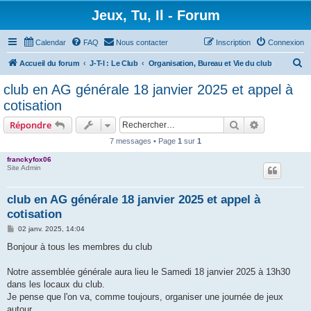
Jeux, Tu, Il - Forum
Calendar
FAQ
Nous contacter
Inscription
Connexion
R
Accueil du forum
J-T-I : Le Club
Organisation, Bureau et Vie du club
e
club en AG générale 18 janvier 2025 et appel à
c
cotisation
h
Rechercher
Recherche 
Répondre
e
7 messages • Page
1
sur
1
r
franckyfox06
c
Site Admin
h
e
club en AG générale 18 janvier 2025 et appel à
cotisation
r
M
02 janv. 2025, 14:04
e
s
Bonjour à tous les membres du club
s
a
g
Notre assemblée générale aura lieu le Samedi 18 janvier 2025 à 13h30
e
dans les locaux du club.
Je pense que l'on va, comme toujours, organiser une journée de jeux
autour...