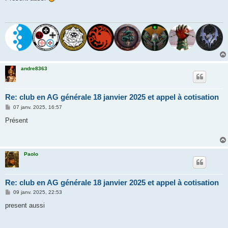
s
a
g
e
andre8363
Re: club en AG générale 18 janvier 2025 et appel à cotisation
M
07 janv. 2025, 16:57
e
s
Présent
s
a
g
e
Paolo
Re: club en AG générale 18 janvier 2025 et appel à cotisation
M
09 janv. 2025, 22:53
e
s
present aussi
s
a
g