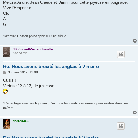
Merci à André, Jean Claude et Dimitri pour cette joyeuse empoignade.
Vive l'Empereur.
Olé.
A+
G
"M'enfin" Gaston philosophe du XXe siècle
JB Vincent/Vincent Herelle
Site Admin
Re: Nous avons brexité les anglais à Vimeiro
M
30 mars 2019, 13:08
e
s
Ouais !
s
Victoire 13 à 12, de justesse...
a
g
e
"L'avantage avec les figurines, c'est que les morts se relèvent pour rentrer dans leur
boîte."
andre8363