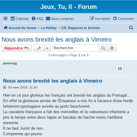
Jeux, Tu, Il - Forum
Calendar
FAQ
Nous contacter
Inscription
Connexion
R
Accueil du forum
Le Hobby
CR, Rapports et Articles
e
Nous avons brexité les anglais à Vimeiro
c
Rechercher
Recherche 
Répondre
h
3 messages • Page
1
sur
1
e
panzergg
r
c
h
Nous avons brexité les anglais à Vimeiro
e
M
30 mars 2019, 11:20
e
r
s
Hier en ce jour glorieux les français ont brexité les anglais du Portugal...
s
En effet la glorieuse armée de l'Empereur a mis fin à l'avance d'une horde
a
g
britannnicoportugaise avinée au porto bouchonné...
e
La cavalerie française a fait des merveilles et la valeureuse infanterie a
pris le temps entre deux tapas et bacalau de hacher menu l'artillerie
ennemie.
Il ne faut Junot de rien...
Comprenne qui pourra.