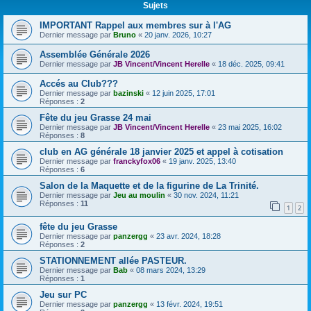
Sujets
IMPORTANT Rappel aux membres sur à l'AG
Dernier message par
Bruno
«
20 janv. 2026, 10:27
Assemblée Générale 2026
Dernier message par
JB Vincent/Vincent Herelle
«
18 déc. 2025, 09:41
Accés au Club???
Dernier message par
bazinski
«
12 juin 2025, 17:01
Réponses :
2
Fête du jeu Grasse 24 mai
Dernier message par
JB Vincent/Vincent Herelle
«
23 mai 2025, 16:02
Réponses :
8
club en AG générale 18 janvier 2025 et appel à cotisation
Dernier message par
franckyfox06
«
19 janv. 2025, 13:40
Réponses :
6
Salon de la Maquette et de la figurine de La Trinité.
Dernier message par
Jeu au moulin
«
30 nov. 2024, 11:21
Réponses :
11
1
2
fête du jeu Grasse
Dernier message par
panzergg
«
23 avr. 2024, 18:28
Réponses :
2
STATIONNEMENT allée PASTEUR.
Dernier message par
Bab
«
08 mars 2024, 13:29
Réponses :
1
Jeu sur PC
Dernier message par
panzergg
«
13 févr. 2024, 19:51