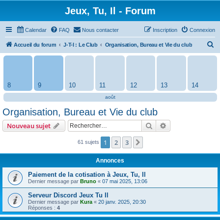
Jeux, Tu, Il - Forum
Calendar
FAQ
Nous contacter
Inscription
Connexion
R
Accueil du forum
J-T-I : Le Club
Organisation, Bureau et Vie du club
e
c
h
8
9
10
11
12
13
14
e
août
r
Organisation, Bureau et Vie du club
c
Rechercher
Recherche avanc
Nouveau sujet
h
e
1
2
3
Suivant
61 sujets
r
Annonces
Paiement de la cotisation à Jeux, Tu, Il
Dernier message par
Bruno
«
07 mai 2025, 13:06
Serveur Discord Jeux Tu Il
Dernier message par
Kura
«
20 janv. 2025, 20:30
Réponses :
4