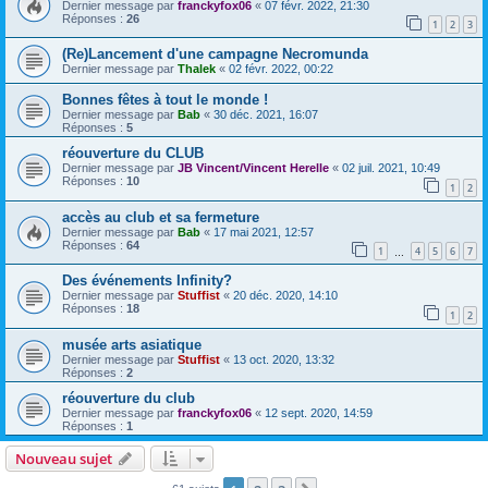
Dernier message par
franckyfox06
«
07 févr. 2022, 21:30
Réponses :
26
1
2
3
(Re)Lancement d'une campagne Necromunda
Dernier message par
Thalek
«
02 févr. 2022, 00:22
Bonnes fêtes à tout le monde !
Dernier message par
Bab
«
30 déc. 2021, 16:07
Réponses :
5
réouverture du CLUB
Dernier message par
JB Vincent/Vincent Herelle
«
02 juil. 2021, 10:49
Réponses :
10
1
2
accès au club et sa fermeture
Dernier message par
Bab
«
17 mai 2021, 12:57
Réponses :
64
1
4
5
6
7
…
Des événements Infinity?
Dernier message par
Stuffist
«
20 déc. 2020, 14:10
Réponses :
18
1
2
musée arts asiatique
Dernier message par
Stuffist
«
13 oct. 2020, 13:32
Réponses :
2
réouverture du club
Dernier message par
franckyfox06
«
12 sept. 2020, 14:59
Réponses :
1
Nouveau sujet