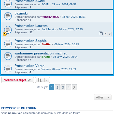
Présentation SCAN
Dernier message par
SCAN
«
29 nov. 2024, 09:57
Réponses :
2
bazinski
Dernier message par
franckyfox06
«
28 oct. 2024, 15:51
Réponses :
4
Présentation Laurent.
Dernier message par
Saul Tarvitz
«
09 avr. 2024, 17:49
Réponses :
12
1
2
Presentation Sophie
Dernier message par
Stuffist
«
09 févr. 2024, 16:25
Réponses :
1
warhammer presentation mathieu
Dernier message par
Bruno
«
08 janv. 2024, 20:04
Réponses :
7
Présentation Voran
Dernier message par
Voran
«
28 nov. 2023, 19:33
Réponses :
4
Nouveau sujet
1
2
3
4
Suivant
81 sujets
Aller
PERMISSIONS DU FORUM
Vous
ne pouvez pas
publier de nouveaux sujets dans ce forum