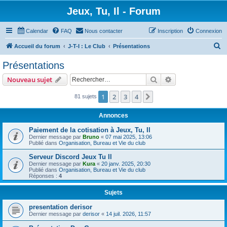
Jeux, Tu, Il - Forum
Calendar
FAQ
Nous contacter
Inscription
Connexion
R
Accueil du forum
J-T-I : Le Club
Présentations
e
Présentations
c
Rechercher
Recherche avanc
Nouveau sujet
h
e
1
2
3
4
Suivant
81 sujets
r
Annonces
c
Paiement de la cotisation à Jeux, Tu, Il
h
Dernier message par
Bruno
«
07 mai 2025, 13:06
Publié dans
Organisation, Bureau et Vie du club
e
r
Serveur Discord Jeux Tu Il
Dernier message par
Kura
«
20 janv. 2025, 20:30
Publié dans
Organisation, Bureau et Vie du club
Réponses :
4
Sujets
presentation derisor
Dernier message par
derisor
«
14 juil. 2026, 11:57