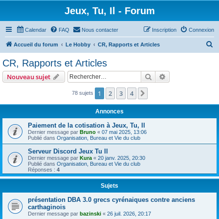
Jeux, Tu, Il - Forum
Calendar
FAQ
Nous contacter
Inscription
Connexion
R
Accueil du forum
Le Hobby
CR, Rapports et Articles
e
CR, Rapports et Articles
c
Rechercher
Recherche avanc
Nouveau sujet
h
e
1
2
3
4
Suivant
78 sujets
r
Annonces
c
Paiement de la cotisation à Jeux, Tu, Il
h
Dernier message par
Bruno
«
07 mai 2025, 13:06
Publié dans
Organisation, Bureau et Vie du club
e
r
Serveur Discord Jeux Tu Il
Dernier message par
Kura
«
20 janv. 2025, 20:30
Publié dans
Organisation, Bureau et Vie du club
Réponses :
4
Sujets
présentation DBA 3.0 grecs cyrénaiques contre anciens
carthaginois
Dernier message par
bazinski
«
26 juil. 2026, 20:17