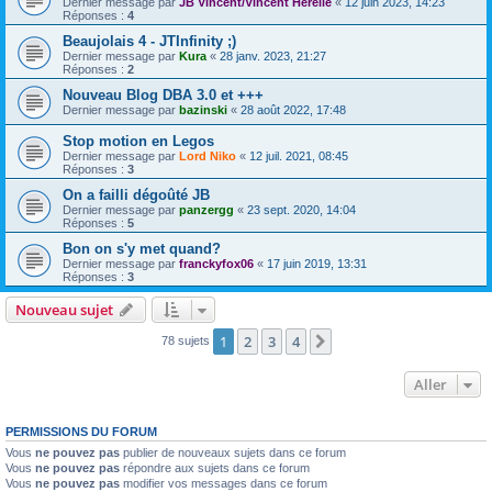
Dernier message par
JB Vincent/Vincent Herelle
«
12 juin 2023, 14:23
Réponses :
4
Beaujolais 4 - JTInfinity ;)
Dernier message par
Kura
«
28 janv. 2023, 21:27
Réponses :
2
Nouveau Blog DBA 3.0 et +++
Dernier message par
bazinski
«
28 août 2022, 17:48
Stop motion en Legos
Dernier message par
Lord Niko
«
12 juil. 2021, 08:45
Réponses :
3
On a failli dégoûté JB
Dernier message par
panzergg
«
23 sept. 2020, 14:04
Réponses :
5
Bon on s'y met quand?
Dernier message par
franckyfox06
«
17 juin 2019, 13:31
Réponses :
3
Nouveau sujet
1
2
3
4
Suivant
78 sujets
Aller
PERMISSIONS DU FORUM
Vous
ne pouvez pas
publier de nouveaux sujets dans ce forum
Vous
ne pouvez pas
répondre aux sujets dans ce forum
Vous
ne pouvez pas
modifier vos messages dans ce forum