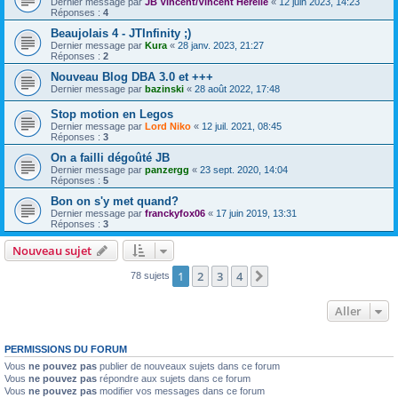
Dernier message par
JB Vincent/Vincent Herelle
«
12 juin 2023, 14:23
Réponses :
4
Beaujolais 4 - JTInfinity ;)
Dernier message par
Kura
«
28 janv. 2023, 21:27
Réponses :
2
Nouveau Blog DBA 3.0 et +++
Dernier message par
bazinski
«
28 août 2022, 17:48
Stop motion en Legos
Dernier message par
Lord Niko
«
12 juil. 2021, 08:45
Réponses :
3
On a failli dégoûté JB
Dernier message par
panzergg
«
23 sept. 2020, 14:04
Réponses :
5
Bon on s'y met quand?
Dernier message par
franckyfox06
«
17 juin 2019, 13:31
Réponses :
3
Nouveau sujet
1
2
3
4
Suivant
78 sujets
Aller
PERMISSIONS DU FORUM
Vous
ne pouvez pas
publier de nouveaux sujets dans ce forum
Vous
ne pouvez pas
répondre aux sujets dans ce forum
Vous
ne pouvez pas
modifier vos messages dans ce forum