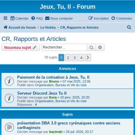
Jeux, Tu, Il - Forum
Calendar
FAQ
Nous contacter
Inscription
Connexion
R
Accueil du forum
Le Hobby
CR, Rapports et Articles
e
CR, Rapports et Articles
c
Rechercher
Recherche avanc
Nouveau sujet
h
e
1
2
3
4
Suivant
78 sujets
r
Annonces
c
Paiement de la cotisation à Jeux, Tu, Il
h
Dernier message par
Bruno
«
07 mai 2025, 13:06
Publié dans
Organisation, Bureau et Vie du club
e
r
Serveur Discord Jeux Tu Il
Dernier message par
Kura
«
20 janv. 2025, 20:30
Publié dans
Organisation, Bureau et Vie du club
Réponses :
4
Sujets
présentation DBA 3.0 grecs cyrénaiques contre anciens
carthaginois
Dernier message par
bazinski
«
26 juil. 2026, 20:17