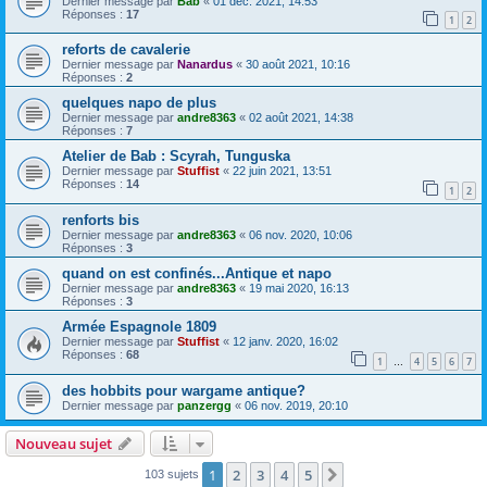
Dernier message par
Bab
«
01 déc. 2021, 14:53
Réponses :
17
1
2
reforts de cavalerie
Dernier message par
Nanardus
«
30 août 2021, 10:16
Réponses :
2
quelques napo de plus
Dernier message par
andre8363
«
02 août 2021, 14:38
Réponses :
7
Atelier de Bab : Scyrah, Tunguska
Dernier message par
Stuffist
«
22 juin 2021, 13:51
Réponses :
14
1
2
renforts bis
Dernier message par
andre8363
«
06 nov. 2020, 10:06
Réponses :
3
quand on est confinés...Antique et napo
Dernier message par
andre8363
«
19 mai 2020, 16:13
Réponses :
3
Armée Espagnole 1809
Dernier message par
Stuffist
«
12 janv. 2020, 16:02
Réponses :
68
1
4
5
6
7
…
des hobbits pour wargame antique?
Dernier message par
panzergg
«
06 nov. 2019, 20:10
Nouveau sujet
1
2
3
4
5
Suivant
103 sujets