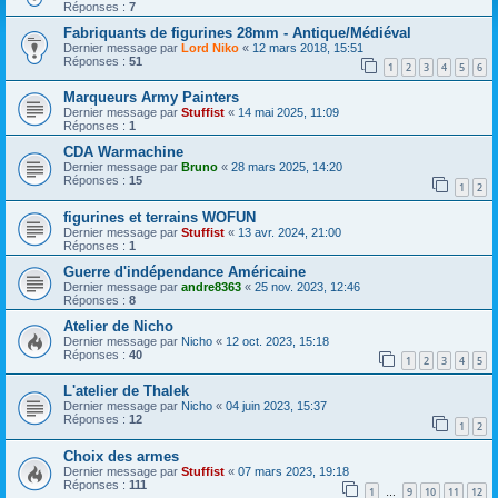
Réponses :
7
Fabriquants de figurines 28mm - Antique/Médiéval
Dernier message par
Lord Niko
«
12 mars 2018, 15:51
Réponses :
51
1
2
3
4
5
6
Marqueurs Army Painters
Dernier message par
Stuffist
«
14 mai 2025, 11:09
Réponses :
1
CDA Warmachine
Dernier message par
Bruno
«
28 mars 2025, 14:20
Réponses :
15
1
2
figurines et terrains WOFUN
Dernier message par
Stuffist
«
13 avr. 2024, 21:00
Réponses :
1
Guerre d'indépendance Américaine
Dernier message par
andre8363
«
25 nov. 2023, 12:46
Réponses :
8
Atelier de Nicho
Dernier message par
Nicho
«
12 oct. 2023, 15:18
Réponses :
40
1
2
3
4
5
L'atelier de Thalek
Dernier message par
Nicho
«
04 juin 2023, 15:37
Réponses :
12
1
2
Choix des armes
Dernier message par
Stuffist
«
07 mars 2023, 19:18
Réponses :
111
1
9
10
11
12
…