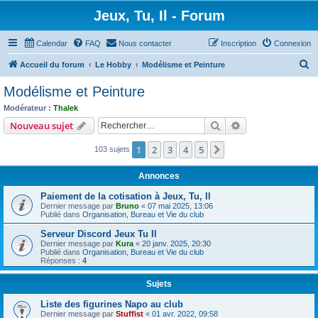
Jeux, Tu, Il - Forum
Calendar
FAQ
Nous contacter
Inscription
Connexion
R
Accueil du forum
Le Hobby
Modélisme et Peinture
e
Modélisme et Peinture
c
Modérateur :
Thalek
h
Rechercher
Recherche avanc
Nouveau sujet
e
1
2
3
4
5
Suivant
103 sujets
r
c
Annonces
h
Paiement de la cotisation à Jeux, Tu, Il
e
Dernier message par
Bruno
«
07 mai 2025, 13:06
Publié dans
Organisation, Bureau et Vie du club
r
Serveur Discord Jeux Tu Il
Dernier message par
Kura
«
20 janv. 2025, 20:30
Publié dans
Organisation, Bureau et Vie du club
Réponses :
4
Sujets
Liste des figurines Napo au club
Dernier message par
Stuffist
«
01 avr. 2022, 09:58