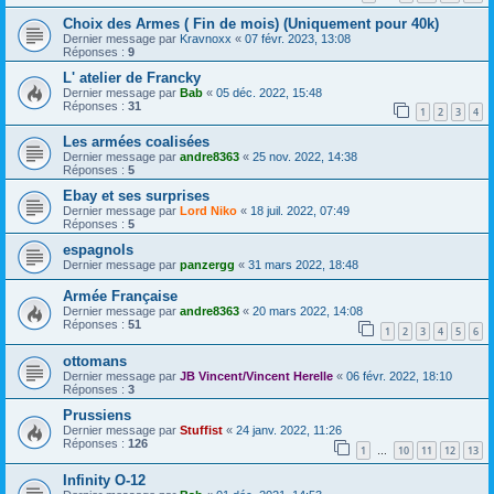
Choix des Armes ( Fin de mois) (Uniquement pour 40k)
Dernier message par
Kravnoxx
«
07 févr. 2023, 13:08
Réponses :
9
L' atelier de Francky
Dernier message par
Bab
«
05 déc. 2022, 15:48
Réponses :
31
1
2
3
4
Les armées coalisées
Dernier message par
andre8363
«
25 nov. 2022, 14:38
Réponses :
5
Ebay et ses surprises
Dernier message par
Lord Niko
«
18 juil. 2022, 07:49
Réponses :
5
espagnols
Dernier message par
panzergg
«
31 mars 2022, 18:48
Armée Française
Dernier message par
andre8363
«
20 mars 2022, 14:08
Réponses :
51
1
2
3
4
5
6
ottomans
Dernier message par
JB Vincent/Vincent Herelle
«
06 févr. 2022, 18:10
Réponses :
3
Prussiens
Dernier message par
Stuffist
«
24 janv. 2022, 11:26
Réponses :
126
1
10
11
12
13
…
Infinity O-12