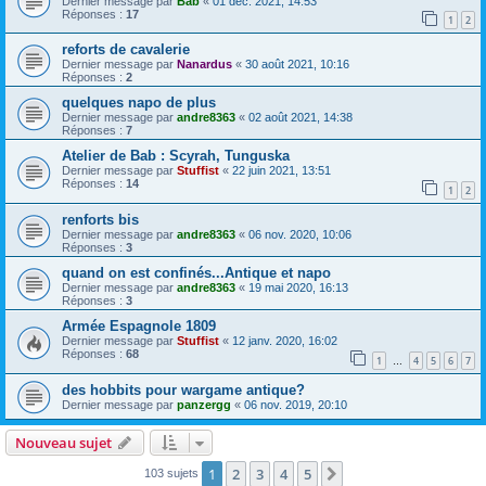
Dernier message par
Bab
«
01 déc. 2021, 14:53
Réponses :
17
1
2
reforts de cavalerie
Dernier message par
Nanardus
«
30 août 2021, 10:16
Réponses :
2
quelques napo de plus
Dernier message par
andre8363
«
02 août 2021, 14:38
Réponses :
7
Atelier de Bab : Scyrah, Tunguska
Dernier message par
Stuffist
«
22 juin 2021, 13:51
Réponses :
14
1
2
renforts bis
Dernier message par
andre8363
«
06 nov. 2020, 10:06
Réponses :
3
quand on est confinés...Antique et napo
Dernier message par
andre8363
«
19 mai 2020, 16:13
Réponses :
3
Armée Espagnole 1809
Dernier message par
Stuffist
«
12 janv. 2020, 16:02
Réponses :
68
1
4
5
6
7
…
des hobbits pour wargame antique?
Dernier message par
panzergg
«
06 nov. 2019, 20:10
Nouveau sujet
1
2
3
4
5
Suivant
103 sujets