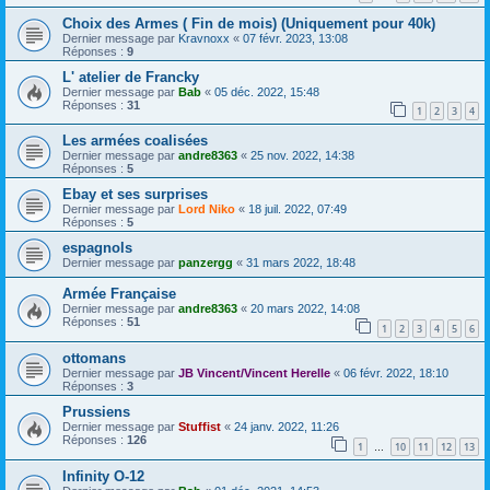
Choix des Armes ( Fin de mois) (Uniquement pour 40k)
Dernier message par
Kravnoxx
«
07 févr. 2023, 13:08
Réponses :
9
L' atelier de Francky
Dernier message par
Bab
«
05 déc. 2022, 15:48
Réponses :
31
1
2
3
4
Les armées coalisées
Dernier message par
andre8363
«
25 nov. 2022, 14:38
Réponses :
5
Ebay et ses surprises
Dernier message par
Lord Niko
«
18 juil. 2022, 07:49
Réponses :
5
espagnols
Dernier message par
panzergg
«
31 mars 2022, 18:48
Armée Française
Dernier message par
andre8363
«
20 mars 2022, 14:08
Réponses :
51
1
2
3
4
5
6
ottomans
Dernier message par
JB Vincent/Vincent Herelle
«
06 févr. 2022, 18:10
Réponses :
3
Prussiens
Dernier message par
Stuffist
«
24 janv. 2022, 11:26
Réponses :
126
1
10
11
12
13
…
Infinity O-12