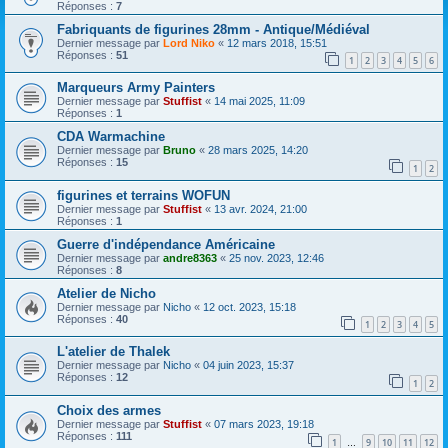
Réponses :
7
Fabriquants de figurines 28mm - Antique/Médiéval
Dernier message par
Lord Niko
«
12 mars 2018, 15:51
Réponses :
51
1
2
3
4
5
6
Marqueurs Army Painters
Dernier message par
Stuffist
«
14 mai 2025, 11:09
Réponses :
1
CDA Warmachine
Dernier message par
Bruno
«
28 mars 2025, 14:20
Réponses :
15
1
2
figurines et terrains WOFUN
Dernier message par
Stuffist
«
13 avr. 2024, 21:00
Réponses :
1
Guerre d'indépendance Américaine
Dernier message par
andre8363
«
25 nov. 2023, 12:46
Réponses :
8
Atelier de Nicho
Dernier message par
Nicho
«
12 oct. 2023, 15:18
Réponses :
40
1
2
3
4
5
L'atelier de Thalek
Dernier message par
Nicho
«
04 juin 2023, 15:37
Réponses :
12
1
2
Choix des armes
Dernier message par
Stuffist
«
07 mars 2023, 19:18
Réponses :
111
1
9
10
11
12
…