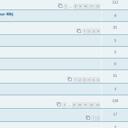
111
1
8
9
10
11
12
…
our 40k)
9
31
1
2
3
4
5
5
0
51
1
2
3
4
5
6
3
126
1
9
10
11
12
13
…
17
1
2
2