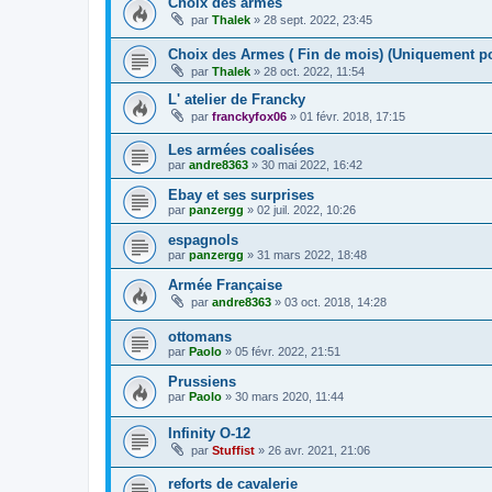
Choix des armes
par
Thalek
»
28 sept. 2022, 23:45
Choix des Armes ( Fin de mois) (Uniquement p
par
Thalek
»
28 oct. 2022, 11:54
L' atelier de Francky
par
franckyfox06
»
01 févr. 2018, 17:15
Les armées coalisées
par
andre8363
»
30 mai 2022, 16:42
Ebay et ses surprises
par
panzergg
»
02 juil. 2022, 10:26
espagnols
par
panzergg
»
31 mars 2022, 18:48
Armée Française
par
andre8363
»
03 oct. 2018, 14:28
ottomans
par
Paolo
»
05 févr. 2022, 21:51
Prussiens
par
Paolo
»
30 mars 2020, 11:44
Infinity O-12
par
Stuffist
»
26 avr. 2021, 21:06
reforts de cavalerie