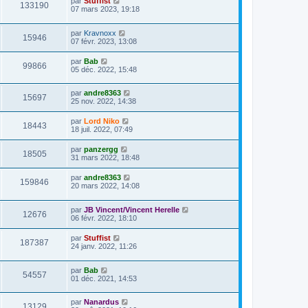
par
Stuffist
133190
07 mars 2023, 19:18
par
Kravnoxx
15946
07 févr. 2023, 13:08
par
Bab
99866
05 déc. 2022, 15:48
par
andre8363
15697
25 nov. 2022, 14:38
par
Lord Niko
18443
18 juil. 2022, 07:49
par
panzergg
18505
31 mars 2022, 18:48
par
andre8363
159846
20 mars 2022, 14:08
par
JB Vincent/Vincent Herelle
12676
06 févr. 2022, 18:10
par
Stuffist
187387
24 janv. 2022, 11:26
par
Bab
54557
01 déc. 2021, 14:53
par
Nanardus
13129