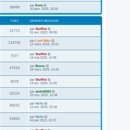
par
Kura
38489
20 janv. 2025, 20:30
VUES
DERNIER MESSAGE
par
Stuffist
21773
01 avr. 2022, 09:58
par
Lord Niko
218782
12 mars 2018, 15:51
par
Stuffist
7577
14 mai 2025, 11:09
par
Bruno
47516
28 mars 2025, 14:20
par
Stuffist
9379
13 avr. 2024, 21:00
par
andre8363
32224
25 nov. 2023, 12:46
par
Nicho
68231
12 oct. 2023, 15:18
par
Nicho
24920
04 juin 2023, 15:37