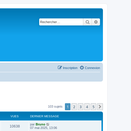
Rechercher
Recherche avancé
Inscription
Connexion
1
2
3
4
5
Suivant
103 sujets
VUES
DERNIER MESSAGE
par
Bruno
10638
07 mai 2025, 13:06