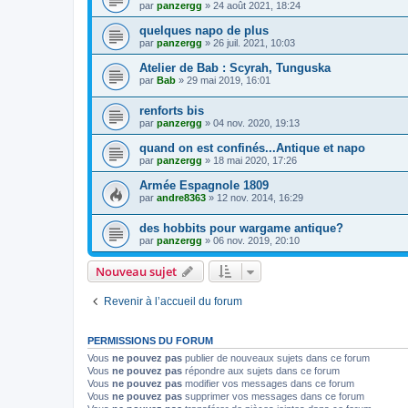
par
panzergg
»
24 août 2021, 18:24
quelques napo de plus
par
panzergg
»
26 juil. 2021, 10:03
Atelier de Bab : Scyrah, Tunguska
par
Bab
»
29 mai 2019, 16:01
renforts bis
par
panzergg
»
04 nov. 2020, 19:13
quand on est confinés...Antique et napo
par
panzergg
»
18 mai 2020, 17:26
Armée Espagnole 1809
par
andre8363
»
12 nov. 2014, 16:29
des hobbits pour wargame antique?
par
panzergg
»
06 nov. 2019, 20:10
Nouveau sujet
Revenir à l’accueil du forum
PERMISSIONS DU FORUM
Vous
ne pouvez pas
publier de nouveaux sujets dans ce forum
Vous
ne pouvez pas
répondre aux sujets dans ce forum
Vous
ne pouvez pas
modifier vos messages dans ce forum
Vous
ne pouvez pas
supprimer vos messages dans ce forum