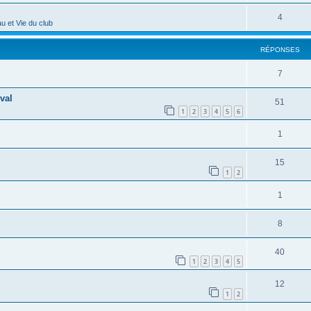
4
u et Vie du club
RÉPONSES
7
val
51
1
2
3
4
5
6
1
15
1
2
1
8
40
1
2
3
4
5
12
1
2