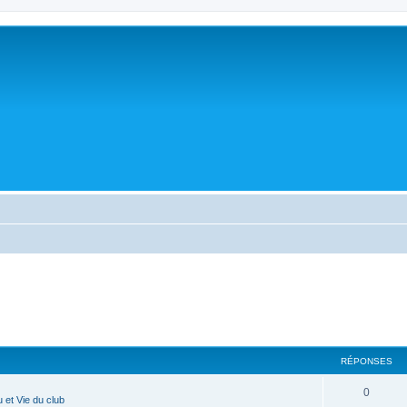
cher
cherche avancée
RÉPONSES
0
 et Vie du club