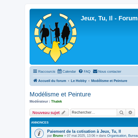
Jeux, Tu, Il - Forum
Raccourcis
Calendar
FAQ
Nous contacter
Accueil du forum
Le Hobby
Modélisme et Peinture
Modélisme et Peinture
Modérateur :
Thalek
Recher
Re
Nouveau sujet
ANNONCES
Paiement de la cotisation à Jeux, Tu, Il
par
Bruno
»
07 mai 2025, 13:06
» dans
Organisation, Bureau