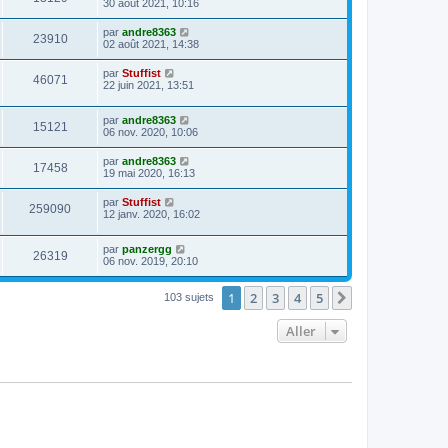
30 août 2021, 10:16
par
andre8363
23910
02 août 2021, 14:38
par
Stuffist
46071
22 juin 2021, 13:51
par
andre8363
15121
06 nov. 2020, 10:06
par
andre8363
17458
19 mai 2020, 16:13
par
Stuffist
259090
12 janv. 2020, 16:02
par
panzergg
26319
06 nov. 2019, 20:10
1
2
3
4
5
Suivant
103 sujets
Aller