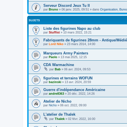
Serveur Discord Jeux Tu Il
par
Bruno
»
06 janv. 2025, 09:51
» dans
Organisation, Burea
SUJETS
Liste des figurines Napo au club
par
Stuffist
»
10 mars 2022, 15:21
Fabriquants de figurines 28mm - Antique/Médié
par
Lord Niko
»
23 mars 2014, 14:00
Marqueurs Army Painters
par
Paolo
»
13 mai 2025, 12:15
CDA Warmachine
par
Bab
»
06 avr. 2024, 09:53
figurines et terrains WOFUN
par
bazinski
»
13 avr. 2024, 20:59
Guerre d'indépendance Américaine
par
andre8363
»
20 déc. 2022, 14:26
Atelier de Nicho
par
Nicho
»
06 oct. 2022, 09:00
L'atelier de Thalek
par
Thalek
»
02 févr. 2022, 16:00