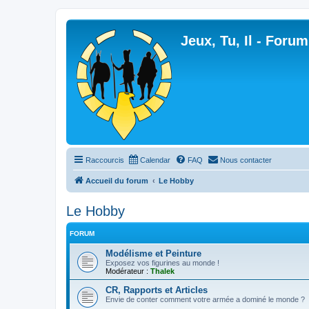
Jeux, Tu, Il - Forum
Raccourcis
Calendar
FAQ
Nous contacter
Accueil du forum
Le Hobby
Le Hobby
FORUM
Modélisme et Peinture
Exposez vos figurines au monde !
Modérateur :
Thalek
CR, Rapports et Articles
Envie de conter comment votre armée a dominé le monde ?