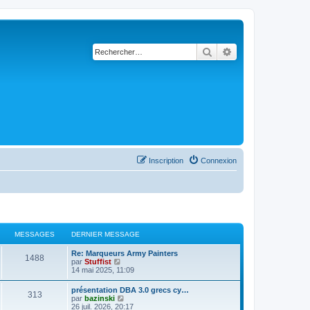
Rechercher
Recherche avancé
Inscription
Connexion
MESSAGES
DERNIER MESSAGE
Re: Marqueurs Army Painters
1488
C
par
Stuffist
o
14 mai 2025, 11:09
n
s
présentation DBA 3.0 grecs cy…
313
u
C
par
bazinski
l
o
26 juil. 2026, 20:17