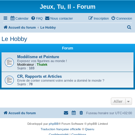
Jeux, Tu, Il - Forum
Calendar
FAQ
Nous contacter
Inscription
Connexion
R
Accueil du forum
Le Hobby
e
Le Hobby
c
Forum
h
e
Modélisme et Peinture
Exposez vos figurines au monde !
r
Modérateur :
Thalek
Sujets :
103
c
CR, Rapports et Articles
h
Envie de conter comment votre armée a dominé le monde ?
Sujets :
78
e
r
Aller
Accueil du forum
Fuseau horaire sur
UTC+02:00
Développé par
phpBB
® Forum Software © phpBB Limited
Traduction française officielle
©
Qiaeru
Confidentialité
|
Conditions