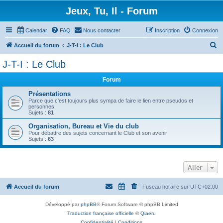
Jeux, Tu, Il - Forum
Calendar
FAQ
Nous contacter
Inscription
Connexion
R
Accueil du forum
J-T-I : Le Club
e
J-T-I : Le Club
c
Forum
h
e
Présentations
Parce que c'est toujours plus sympa de faire le lien entre pseudos et
r
personnes.
Sujets :
81
c
Organisation, Bureau et Vie du club
h
Pour débattre des sujets concernant le Club et son avenir
Sujets :
63
e
r
Aller
Accueil du forum
Fuseau horaire sur
UTC+02:00
Développé par
phpBB
® Forum Software © phpBB Limited
Traduction française officielle
©
Qiaeru
Confidentialité
|
Conditions