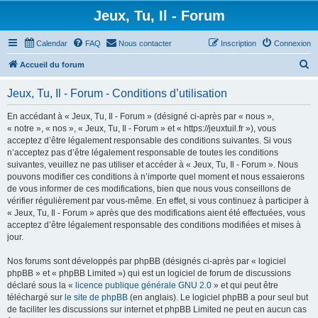
Jeux, Tu, Il - Forum
Calendar
FAQ
Nous contacter
Inscription
Connexion
R
Accueil du forum
e
Jeux, Tu, Il - Forum - Conditions d’utilisation
c
h
En accédant à « Jeux, Tu, Il - Forum » (désigné ci-après par « nous »,
« notre », « nos », « Jeux, Tu, Il - Forum » et « https://jeuxtuil.fr »), vous
e
acceptez d’être légalement responsable des conditions suivantes. Si vous
r
n’acceptez pas d’être légalement responsable de toutes les conditions
suivantes, veuillez ne pas utiliser et accéder à « Jeux, Tu, Il - Forum ». Nous
c
pouvons modifier ces conditions à n’importe quel moment et nous essaierons
h
de vous informer de ces modifications, bien que nous vous conseillons de
vérifier régulièrement par vous-même. En effet, si vous continuez à participer à
e
« Jeux, Tu, Il - Forum » après que des modifications aient été effectuées, vous
r
acceptez d’être légalement responsable des conditions modifiées et mises à
jour.
Nos forums sont développés par phpBB (désignés ci-après par « logiciel
phpBB » et « phpBB Limited ») qui est un logiciel de forum de discussions
déclaré sous la «
licence publique générale GNU 2.0
» et qui peut être
téléchargé sur
le site de phpBB
(en anglais). Le logiciel phpBB a pour seul but
de faciliter les discussions sur internet et phpBB Limited ne peut en aucun cas