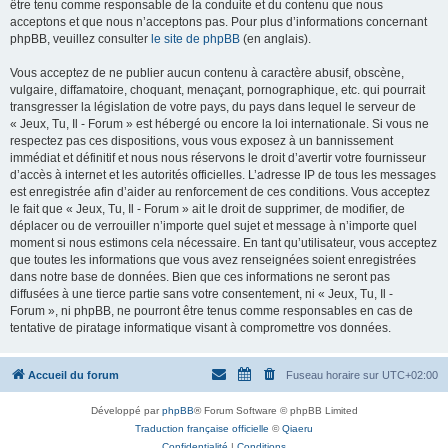
être tenu comme responsable de la conduite et du contenu que nous
acceptons et que nous n’acceptons pas. Pour plus d’informations concernant
phpBB, veuillez consulter
le site de phpBB
(en anglais).
Vous acceptez de ne publier aucun contenu à caractère abusif, obscène,
vulgaire, diffamatoire, choquant, menaçant, pornographique, etc. qui pourrait
transgresser la législation de votre pays, du pays dans lequel le serveur de
« Jeux, Tu, Il - Forum » est hébergé ou encore la loi internationale. Si vous ne
respectez pas ces dispositions, vous vous exposez à un bannissement
immédiat et définitif et nous nous réservons le droit d’avertir votre fournisseur
d’accès à internet et les autorités officielles. L’adresse IP de tous les messages
est enregistrée afin d’aider au renforcement de ces conditions. Vous acceptez
le fait que « Jeux, Tu, Il - Forum » ait le droit de supprimer, de modifier, de
déplacer ou de verrouiller n’importe quel sujet et message à n’importe quel
moment si nous estimons cela nécessaire. En tant qu’utilisateur, vous acceptez
que toutes les informations que vous avez renseignées soient enregistrées
dans notre base de données. Bien que ces informations ne seront pas
diffusées à une tierce partie sans votre consentement, ni « Jeux, Tu, Il -
Forum », ni phpBB, ne pourront être tenus comme responsables en cas de
tentative de piratage informatique visant à compromettre vos données.
Accueil du forum
Fuseau horaire sur
UTC+02:00
Développé par
phpBB
® Forum Software © phpBB Limited
Traduction française officielle
©
Qiaeru
Confidentialité
|
Conditions