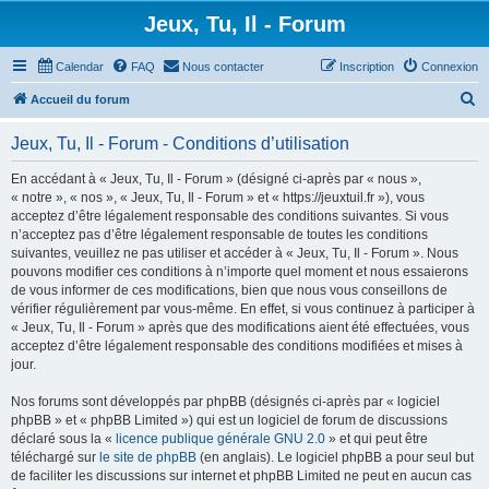
Jeux, Tu, Il - Forum
Calendar
FAQ
Nous contacter
Inscription
Connexion
R
Accueil du forum
e
Jeux, Tu, Il - Forum - Conditions d’utilisation
c
h
En accédant à « Jeux, Tu, Il - Forum » (désigné ci-après par « nous »,
« notre », « nos », « Jeux, Tu, Il - Forum » et « https://jeuxtuil.fr »), vous
e
acceptez d’être légalement responsable des conditions suivantes. Si vous
r
n’acceptez pas d’être légalement responsable de toutes les conditions
suivantes, veuillez ne pas utiliser et accéder à « Jeux, Tu, Il - Forum ». Nous
c
pouvons modifier ces conditions à n’importe quel moment et nous essaierons
h
de vous informer de ces modifications, bien que nous vous conseillons de
vérifier régulièrement par vous-même. En effet, si vous continuez à participer à
e
« Jeux, Tu, Il - Forum » après que des modifications aient été effectuées, vous
r
acceptez d’être légalement responsable des conditions modifiées et mises à
jour.
Nos forums sont développés par phpBB (désignés ci-après par « logiciel
phpBB » et « phpBB Limited ») qui est un logiciel de forum de discussions
déclaré sous la «
licence publique générale GNU 2.0
» et qui peut être
téléchargé sur
le site de phpBB
(en anglais). Le logiciel phpBB a pour seul but
de faciliter les discussions sur internet et phpBB Limited ne peut en aucun cas