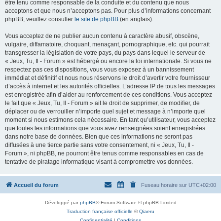
être tenu comme responsable de la conduite et du contenu que nous
acceptons et que nous n’acceptons pas. Pour plus d’informations concernant
phpBB, veuillez consulter
le site de phpBB
(en anglais).
Vous acceptez de ne publier aucun contenu à caractère abusif, obscène,
vulgaire, diffamatoire, choquant, menaçant, pornographique, etc. qui pourrait
transgresser la législation de votre pays, du pays dans lequel le serveur de
« Jeux, Tu, Il - Forum » est hébergé ou encore la loi internationale. Si vous ne
respectez pas ces dispositions, vous vous exposez à un bannissement
immédiat et définitif et nous nous réservons le droit d’avertir votre fournisseur
d’accès à internet et les autorités officielles. L’adresse IP de tous les messages
est enregistrée afin d’aider au renforcement de ces conditions. Vous acceptez
le fait que « Jeux, Tu, Il - Forum » ait le droit de supprimer, de modifier, de
déplacer ou de verrouiller n’importe quel sujet et message à n’importe quel
moment si nous estimons cela nécessaire. En tant qu’utilisateur, vous acceptez
que toutes les informations que vous avez renseignées soient enregistrées
dans notre base de données. Bien que ces informations ne seront pas
diffusées à une tierce partie sans votre consentement, ni « Jeux, Tu, Il -
Forum », ni phpBB, ne pourront être tenus comme responsables en cas de
tentative de piratage informatique visant à compromettre vos données.
Accueil du forum
Fuseau horaire sur
UTC+02:00
Développé par
phpBB
® Forum Software © phpBB Limited
Traduction française officielle
©
Qiaeru
Confidentialité
|
Conditions