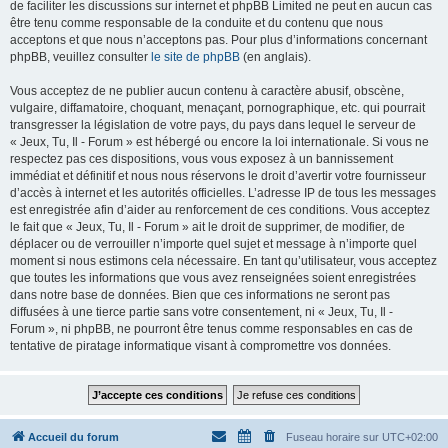
de faciliter les discussions sur internet et phpBB Limited ne peut en aucun cas
être tenu comme responsable de la conduite et du contenu que nous
acceptons et que nous n’acceptons pas. Pour plus d’informations concernant
phpBB, veuillez consulter
le site de phpBB
(en anglais).
Vous acceptez de ne publier aucun contenu à caractère abusif, obscène,
vulgaire, diffamatoire, choquant, menaçant, pornographique, etc. qui pourrait
transgresser la législation de votre pays, du pays dans lequel le serveur de
« Jeux, Tu, Il - Forum » est hébergé ou encore la loi internationale. Si vous ne
respectez pas ces dispositions, vous vous exposez à un bannissement
immédiat et définitif et nous nous réservons le droit d’avertir votre fournisseur
d’accès à internet et les autorités officielles. L’adresse IP de tous les messages
est enregistrée afin d’aider au renforcement de ces conditions. Vous acceptez
le fait que « Jeux, Tu, Il - Forum » ait le droit de supprimer, de modifier, de
déplacer ou de verrouiller n’importe quel sujet et message à n’importe quel
moment si nous estimons cela nécessaire. En tant qu’utilisateur, vous acceptez
que toutes les informations que vous avez renseignées soient enregistrées
dans notre base de données. Bien que ces informations ne seront pas
diffusées à une tierce partie sans votre consentement, ni « Jeux, Tu, Il -
Forum », ni phpBB, ne pourront être tenus comme responsables en cas de
tentative de piratage informatique visant à compromettre vos données.
Accueil du forum
Fuseau horaire sur
UTC+02:00