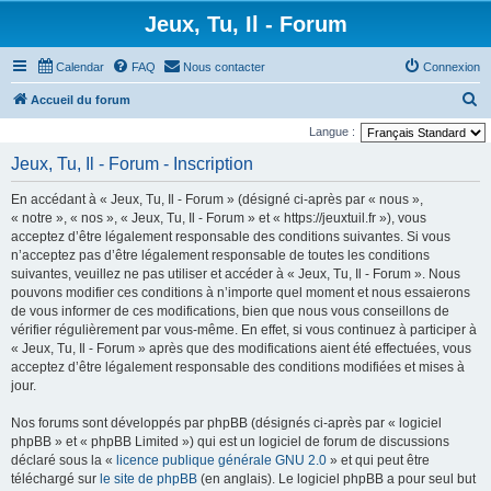
Jeux, Tu, Il - Forum
Calendar
FAQ
Nous contacter
Connexion
R
Accueil du forum
e
Langue :
c
Jeux, Tu, Il - Forum - Inscription
h
En accédant à « Jeux, Tu, Il - Forum » (désigné ci-après par « nous »,
e
« notre », « nos », « Jeux, Tu, Il - Forum » et « https://jeuxtuil.fr »), vous
r
acceptez d’être légalement responsable des conditions suivantes. Si vous
n’acceptez pas d’être légalement responsable de toutes les conditions
c
suivantes, veuillez ne pas utiliser et accéder à « Jeux, Tu, Il - Forum ». Nous
h
pouvons modifier ces conditions à n’importe quel moment et nous essaierons
e
de vous informer de ces modifications, bien que nous vous conseillons de
vérifier régulièrement par vous-même. En effet, si vous continuez à participer à
r
« Jeux, Tu, Il - Forum » après que des modifications aient été effectuées, vous
acceptez d’être légalement responsable des conditions modifiées et mises à
jour.
Nos forums sont développés par phpBB (désignés ci-après par « logiciel
phpBB » et « phpBB Limited ») qui est un logiciel de forum de discussions
déclaré sous la «
licence publique générale GNU 2.0
» et qui peut être
téléchargé sur
le site de phpBB
(en anglais). Le logiciel phpBB a pour seul but