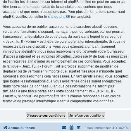
de faciliter les discussions sur internet et phpBB Limited ne peut en aucun cas
être tenu comme responsable de la conduite et du contenu que nous
acceptons et que nous n’acceptons pas. Pour plus d’informations concernant
phpBB, veuillez consulter
le site de phpBB
(en anglais).
Vous acceptez de ne publier aucun contenu à caractère abusif, obscène,
vulgaire, diffamatoire, choquant, menaçant, pornographique, etc. qui pourrait
transgresser la législation de votre pays, du pays dans lequel le serveur de
« Jeux, Tu, Il - Forum » est hébergé ou encore la loi internationale. Si vous ne
respectez pas ces dispositions, vous vous exposez à un bannissement
immédiat et définitif et nous nous réservons le droit d’avertir votre fournisseur
d’accès à internet et les autorités officielles. L’adresse IP de tous les messages
est enregistrée afin d’aider au renforcement de ces conditions. Vous acceptez
le fait que « Jeux, Tu, Il - Forum » ait le droit de supprimer, de modifier, de
déplacer ou de verrouiller n’importe quel sujet et message à n’importe quel
moment si nous estimons cela nécessaire. En tant qu’utilisateur, vous acceptez
que toutes les informations que vous avez renseignées soient enregistrées
dans notre base de données. Bien que ces informations ne seront pas
diffusées à une tierce partie sans votre consentement, ni « Jeux, Tu, Il -
Forum », ni phpBB, ne pourront être tenus comme responsables en cas de
tentative de piratage informatique visant à compromettre vos données.
Accueil du forum
Fuseau horaire sur
UTC+02:00