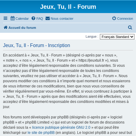
Jeux, Tu, Il - Forum
Calendar
FAQ
Nous contacter
Connexion
R
Accueil du forum
e
Langue :
c
Jeux, Tu, Il - Forum - Inscription
h
En accédant à « Jeux, Tu, Il - Forum » (désigné ci-après par « nous »,
e
« notre », « nos », « Jeux, Tu, Il - Forum » et « https://jeuxtuil.fr »), vous
r
acceptez d’être légalement responsable des conditions suivantes. Si vous
n’acceptez pas d’être légalement responsable de toutes les conditions
c
suivantes, veuillez ne pas utiliser et accéder à « Jeux, Tu, Il - Forum ». Nous
h
pouvons modifier ces conditions à n’importe quel moment et nous essaierons
e
de vous informer de ces modifications, bien que nous vous conseillons de
vérifier régulièrement par vous-même. En effet, si vous continuez à participer à
r
« Jeux, Tu, Il - Forum » après que des modifications aient été effectuées, vous
acceptez d’être légalement responsable des conditions modifiées et mises à
jour.
Nos forums sont développés par phpBB (désignés ci-après par « logiciel
phpBB » et « phpBB Limited ») qui est un logiciel de forum de discussions
déclaré sous la «
licence publique générale GNU 2.0
» et qui peut être
téléchargé sur
le site de phpBB
(en anglais). Le logiciel phpBB a pour seul but