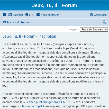
Jeux, Tu, Il - Forum
Calendar
FAQ
Nous contacter
Connexion
R
Accueil du forum
e
Langue :
c
Jeux, Tu, Il - Forum - Inscription
h
En accédant à « Jeux, Tu, Il - Forum » (désigné ci-après par « nous »,
e
« notre », « nos », « Jeux, Tu, Il - Forum » et « https://jeuxtuil.fr »), vous
r
acceptez d’être légalement responsable des conditions suivantes. Si vous
n’acceptez pas d’être légalement responsable de toutes les conditions
c
suivantes, veuillez ne pas utiliser et accéder à « Jeux, Tu, Il - Forum ». Nous
h
pouvons modifier ces conditions à n’importe quel moment et nous essaierons
e
de vous informer de ces modifications, bien que nous vous conseillons de
vérifier régulièrement par vous-même. En effet, si vous continuez à participer à
r
« Jeux, Tu, Il - Forum » après que des modifications aient été effectuées, vous
acceptez d’être légalement responsable des conditions modifiées et mises à
jour.
Nos forums sont développés par phpBB (désignés ci-après par « logiciel
phpBB » et « phpBB Limited ») qui est un logiciel de forum de discussions
déclaré sous la «
licence publique générale GNU 2.0
» et qui peut être
téléchargé sur
le site de phpBB
(en anglais). Le logiciel phpBB a pour seul but