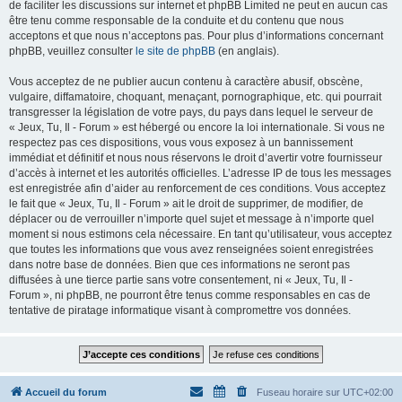
de faciliter les discussions sur internet et phpBB Limited ne peut en aucun cas
être tenu comme responsable de la conduite et du contenu que nous
acceptons et que nous n’acceptons pas. Pour plus d’informations concernant
phpBB, veuillez consulter
le site de phpBB
(en anglais).
Vous acceptez de ne publier aucun contenu à caractère abusif, obscène,
vulgaire, diffamatoire, choquant, menaçant, pornographique, etc. qui pourrait
transgresser la législation de votre pays, du pays dans lequel le serveur de
« Jeux, Tu, Il - Forum » est hébergé ou encore la loi internationale. Si vous ne
respectez pas ces dispositions, vous vous exposez à un bannissement
immédiat et définitif et nous nous réservons le droit d’avertir votre fournisseur
d’accès à internet et les autorités officielles. L’adresse IP de tous les messages
est enregistrée afin d’aider au renforcement de ces conditions. Vous acceptez
le fait que « Jeux, Tu, Il - Forum » ait le droit de supprimer, de modifier, de
déplacer ou de verrouiller n’importe quel sujet et message à n’importe quel
moment si nous estimons cela nécessaire. En tant qu’utilisateur, vous acceptez
que toutes les informations que vous avez renseignées soient enregistrées
dans notre base de données. Bien que ces informations ne seront pas
diffusées à une tierce partie sans votre consentement, ni « Jeux, Tu, Il -
Forum », ni phpBB, ne pourront être tenus comme responsables en cas de
tentative de piratage informatique visant à compromettre vos données.
Accueil du forum
Fuseau horaire sur
UTC+02:00