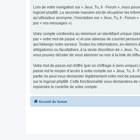
Lors de votre navigation sur « Jeux, Tu, Il - Forum », nous po
logiciel phpBB. La seconde manière est de récupérer les infor
qu’utilisateur anonyme, l’inscription sur « Jeux, Tu, Il - Forum
par « vos messages »).
Votre compte contiendra au minimum un identifiant unique (dés
par « votre mot de passe ») et une adresse de courriel personne
qui héberge notre serveur. Toutes les informations, en-dehors de
obligatoires ou facultatives, à la seule discrétion de « Jeux, 
vous pouvez décider de vous abonner ou non à la liste de diffu
Votre mot de passe est chiffré (par un chiffrage à sens unique) 
passe est le moyen d’accès à votre compte sur « Jeux, Tu, Il - 
partie ne peut vous demander légitimement votre mot de passe. 
sur le logiciel phpBB. Cette fonctionnalité vous demandera de s
reprendre le contrôle de votre compte.
Accueil du forum