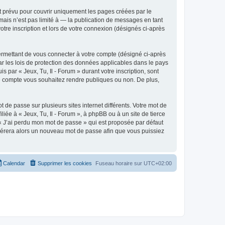
t prévu pour couvrir uniquement les pages créées par le
ais n’est pas limité à — la publication de messages en tant
otre inscription et lors de votre connexion (désignés ci-après
ermettant de vous connecter à votre compte (désigné ci-après
ar les lois de protection des données applicables dans le pays
 par « Jeux, Tu, Il - Forum » durant votre inscription, sont
otre compte vous souhaitez rendre publiques ou non. De plus,
 de passe sur plusieurs sites internet différents. Votre mot de
iée à « Jeux, Tu, Il - Forum », à phpBB ou à un site de tierce
 « J’ai perdu mon mot de passe » qui est proposée par défaut
générera alors un nouveau mot de passe afin que vous puissiez
Calendar
Supprimer les cookies
Fuseau horaire sur
UTC+02:00