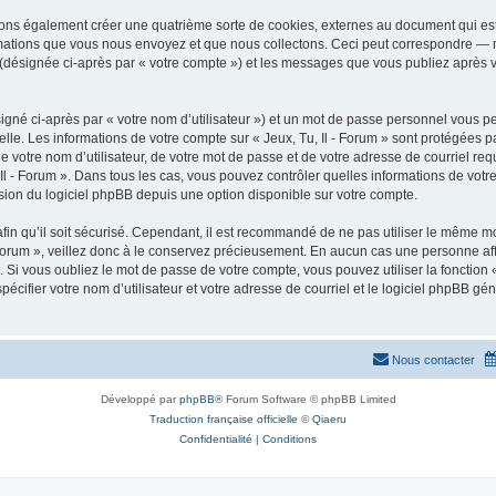
uvons également créer une quatrième sorte de cookies, externes au document qui es
mations que vous nous envoyez et que nous collectons. Ceci peut correspondre — m
 » (désignée ci-après par « votre compte ») et les messages que vous publiez après v
igné ci-après par « votre nom d’utilisateur ») et un mot de passe personnel vous p
lle. Les informations de votre compte sur « Jeux, Tu, Il - Forum » sont protégées p
 votre nom d’utilisateur, de votre mot de passe et de votre adresse de courriel requis
Tu, Il - Forum ». Dans tous les cas, vous pouvez contrôler quelles informations de v
sion du logiciel phpBB depuis une option disponible sur votre compte.
afin qu’il soit sécurisé. Cependant, il est recommandé de ne pas utiliser le même mot
Forum », veillez donc à le conservez précieusement. En aucun cas une personne affil
Si vous oubliez le mot de passe de votre compte, vous pouvez utiliser la fonction
pécifier votre nom d’utilisateur et votre adresse de courriel et le logiciel phpBB 
Nous contacter
Développé par
phpBB
® Forum Software © phpBB Limited
Traduction française officielle
©
Qiaeru
Confidentialité
|
Conditions