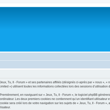
x, Tu, Il - Forum » et ses partenaires affiliés (désignés ci-après par « nous », « notre
ited ») utilisent toutes les informations collectées lors des sessions d’utilisation 
Premièrement, en naviguant sur « Jeux, Tu, Il - Forum », le logiciel phpBB génèrera
ordinateur. Les deux premiers cookies ne contiennent qu’un identifiant utilisateur 
kie sera créé lors de votre navigation sur les sujets de « Jeux, Tu, Il - Forum », a
lisateur.