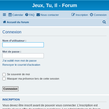
Jeux, Tu, Il - Forum
Calendar
FAQ
Nous contacter
Inscription
Connexion
R
Accueil du forum
e
Connexion
c
h
Nom d’utilisateur :
e
r
Mot de passe :
c
J’ai oublié mon mot de passe
h
Renvoyer le courriel d’activation
e
Se souvenir de moi
r
Masquer ma présence lors de cette session
INSCRIPTION
Vous devez être inscrit avant de pouvoir vous connecter. L’inscription est