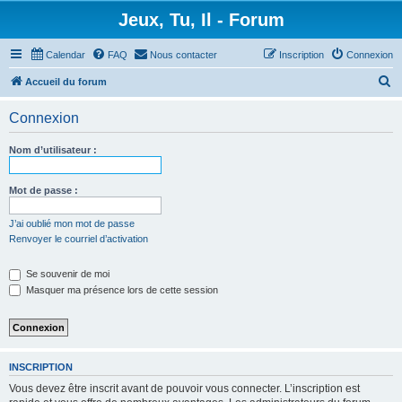
Jeux, Tu, Il - Forum
Calendar
FAQ
Nous contacter
Inscription
Connexion
R
Accueil du forum
e
Connexion
c
h
Nom d’utilisateur :
e
r
Mot de passe :
c
J’ai oublié mon mot de passe
h
Renvoyer le courriel d’activation
e
Se souvenir de moi
r
Masquer ma présence lors de cette session
INSCRIPTION
Vous devez être inscrit avant de pouvoir vous connecter. L’inscription est