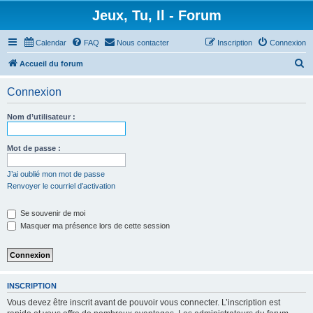
Jeux, Tu, Il - Forum
Calendar
FAQ
Nous contacter
Inscription
Connexion
R
Accueil du forum
e
Connexion
c
h
Nom d’utilisateur :
e
r
Mot de passe :
c
J’ai oublié mon mot de passe
h
Renvoyer le courriel d’activation
e
Se souvenir de moi
r
Masquer ma présence lors de cette session
INSCRIPTION
Vous devez être inscrit avant de pouvoir vous connecter. L’inscription est