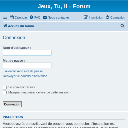
Jeux, Tu, Il - Forum
Calendar
FAQ
Nous contacter
Inscription
Connexion
R
Accueil du forum
e
Connexion
c
h
Nom d’utilisateur :
e
r
Mot de passe :
c
J’ai oublié mon mot de passe
h
Renvoyer le courriel d’activation
e
Se souvenir de moi
r
Masquer ma présence lors de cette session
INSCRIPTION
Vous devez être inscrit avant de pouvoir vous connecter. L’inscription est