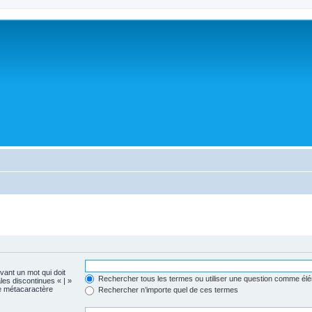
evant un mot qui doit
Rechercher tous les termes ou utiliser une question comme él
les discontinues « | »
me métacaractère
Rechercher n’importe quel de ces termes