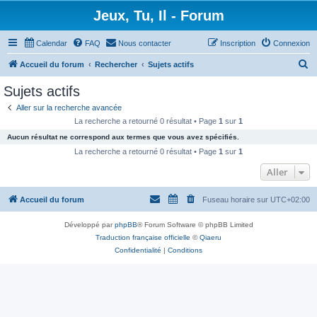
Jeux, Tu, Il - Forum
Calendar
FAQ
Nous contacter
Inscription
Connexion
R
Accueil du forum
Rechercher
Sujets actifs
e
Sujets actifs
c
Aller sur la recherche avancée
h
La recherche a retourné 0 résultat • Page
1
sur
1
e
Aucun résultat ne correspond aux termes que vous avez spécifiés.
r
La recherche a retourné 0 résultat • Page
1
sur
1
c
Aller
h
Accueil du forum
Fuseau horaire sur
UTC+02:00
e
r
Développé par
phpBB
® Forum Software © phpBB Limited
Traduction française officielle
©
Qiaeru
Confidentialité
|
Conditions