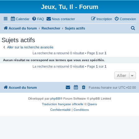
Jeux, Tu, Il - Forum
Calendar
FAQ
Nous contacter
Inscription
Connexion
R
Accueil du forum
Rechercher
Sujets actifs
e
Sujets actifs
c
Aller sur la recherche avancée
h
La recherche a retourné 0 résultat • Page
1
sur
1
e
Aucun résultat ne correspond aux termes que vous avez spécifiés.
r
La recherche a retourné 0 résultat • Page
1
sur
1
c
Aller
h
Accueil du forum
Fuseau horaire sur
UTC+02:00
e
r
Développé par
phpBB
® Forum Software © phpBB Limited
Traduction française officielle
©
Qiaeru
Confidentialité
|
Conditions