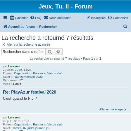
Jeux, Tu, Il - Forum
Calendar
FAQ
Nous contacter
Inscription
Connexion
R
Accueil du forum
Rechercher
e
La recherche a retourné 7 résultats
c
Aller sur la recherche avancée
h
Rechercher
Recherche avancée
e
La recherche a retourné 7 résultats • Page
1
sur
1
r
par
Lurezen
c
30 sept. 2019, 14:24
Forum :
Organisation, Bureau et Vie du club
h
Sujet :
PlayAzur festival 2020
Réponses :
17
e
Vues :
41896
r
Re: PlayAzur festival 2020
C'est quand le FIJ ?
Aller au message
par
Lurezen
02 juil. 2018, 17:26
Forum :
Organisation, Bureau et Vie du club
Sujet :
samedi 07 juillet journée jeu