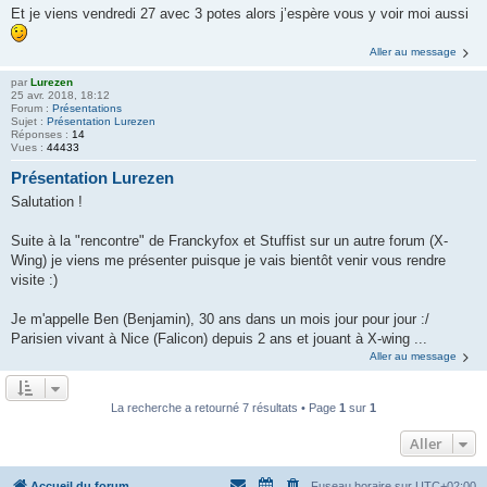
Et je viens vendredi 27 avec 3 potes alors j’espère vous y voir moi aussi
Aller au message
par
Lurezen
25 avr. 2018, 18:12
Forum :
Présentations
Sujet :
Présentation Lurezen
Réponses :
14
Vues :
44433
Présentation Lurezen
Salutation !
Suite à la "rencontre" de Franckyfox et Stuffist sur un autre forum (X-
Wing) je viens me présenter puisque je vais bientôt venir vous rendre
visite :)
Je m'appelle Ben (Benjamin), 30 ans dans un mois jour pour jour :/
Parisien vivant à Nice (Falicon) depuis 2 ans et jouant à X-wing ...
Aller au message
La recherche a retourné 7 résultats • Page
1
sur
1
Aller
Accueil du forum
Fuseau horaire sur
UTC+02:00