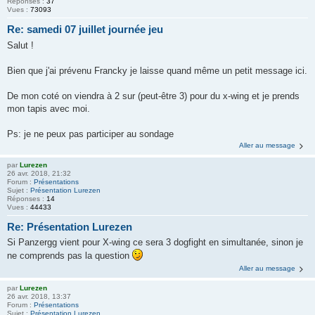
Réponses :
37
Vues :
73093
Re: samedi 07 juillet journée jeu
Salut !
Bien que j'ai prévenu Francky je laisse quand même un petit message ici.
De mon coté on viendra à 2 sur (peut-être 3) pour du x-wing et je prends
mon tapis avec moi.
Ps: je ne peux pas participer au sondage
Aller au message
par
Lurezen
26 avr. 2018, 21:32
Forum :
Présentations
Sujet :
Présentation Lurezen
Réponses :
14
Vues :
44433
Re: Présentation Lurezen
Si Panzergg vient pour X-wing ce sera 3 dogfight en simultanée, sinon je
ne comprends pas la question
Aller au message
par
Lurezen
26 avr. 2018, 13:37
Forum :
Présentations
Sujet :
Présentation Lurezen