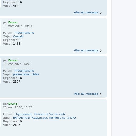
Réponses :
6
Vues :
484
Aller au message
par
Bruno
13 mars 2026, 19:21
Forum :
Présentations
Sujet :
Crazybi
Réponses :
1
Vues :
1483
Aller au message
par
Bruno
13 févr. 2026, 14:43
Forum :
Présentations
Sujet :
présentation Gilles
Réponses :
6
Vues :
2157
Aller au message
par
Bruno
20 janv. 2026, 10:27
Forum :
Organisation, Bureau et Vie du club
Sujet :
IMPORTANT Rappel aux membres sur à l'AG
Réponses :
0
Vues :
2487