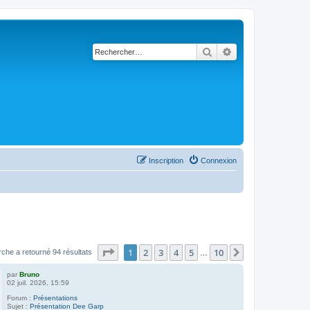
Rechercher
Recherche avancé
Inscription
Connexion
Page
1
sur
10
1
2
3
4
5
10
Suivant
rche a retourné 94 résultats
…
par
Bruno
02 juil. 2026, 15:59
Forum :
Présentations
Sujet :
Présentation Dee Garp