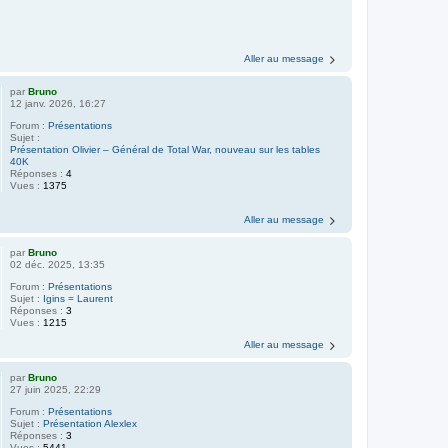
Aller au message
par
Bruno
12 janv. 2026, 16:27
Forum :
Présentations
Sujet :
Présentation Olivier – Général de Total War, nouveau sur les tables
40K
Réponses :
4
Vues :
1375
Aller au message
par
Bruno
02 déc. 2025, 13:35
Forum :
Présentations
Sujet :
Igins = Laurent
Réponses :
3
Vues :
1215
Aller au message
par
Bruno
27 juin 2025, 22:29
Forum :
Présentations
Sujet :
Présentation Alexlex
Réponses :
3
Vues :
5441