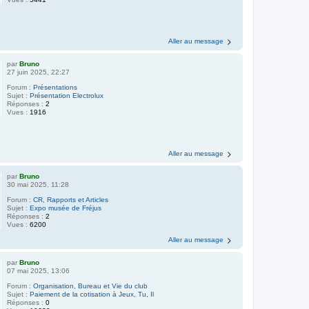
Aller au message
par
Bruno
27 juin 2025, 22:27
Forum :
Présentations
Sujet :
Présentation Electrolux
Réponses :
2
Vues :
1916
Aller au message
par
Bruno
30 mai 2025, 11:28
Forum :
CR, Rapports et Articles
Sujet :
Expo musée de Fréjus
Réponses :
2
Vues :
6200
Aller au message
par
Bruno
07 mai 2025, 13:06
Forum :
Organisation, Bureau et Vie du club
Sujet :
Paiement de la cotisation à Jeux, Tu, Il
Réponses :
0