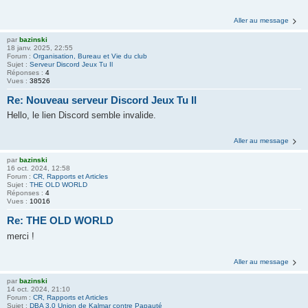
Aller au message
par
bazinski
18 janv. 2025, 22:55
Forum :
Organisation, Bureau et Vie du club
Sujet :
Serveur Discord Jeux Tu Il
Réponses :
4
Vues :
38526
Re: Nouveau serveur Discord Jeux Tu Il
Hello, le lien Discord semble invalide.
Aller au message
par
bazinski
16 oct. 2024, 12:58
Forum :
CR, Rapports et Articles
Sujet :
THE OLD WORLD
Réponses :
4
Vues :
10016
Re: THE OLD WORLD
merci !
Aller au message
par
bazinski
14 oct. 2024, 21:10
Forum :
CR, Rapports et Articles
Sujet :
DBA 3.0 Union de Kalmar contre Papauté