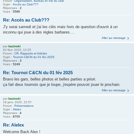
Forum :
Organisation, Bureau et Vie du club
Sujet :
Accés au Club???
Réponses :
2
Vues :
5586
Re: Accés au Club???
J'y serai samedi et j'ai les clés mais hors de question d'ouvrir à un
inconnu qui joue à des règles barbares....
Aller au message
par
bazinski
02 févr. 2025, 12:25
Forum :
CR, Rapports et Articles
Sujet :
Tournoi C&CN du 01 fév 2025
Réponses :
3
Vues :
5249
Re: Tournoi C&CN du 01 fév 2025
Bravo les gars, belles photos et belles parties a priori.
ça fait deux tournois que je loupe, j'espère pouvoir jouer le prochain.
Aller au message
par
bazinski
18 janv. 2025, 22:57
Forum :
Présentations
Sujet :
Alelex
Réponses :
4
Vues :
8705
Re: Alelex
Welcome Back Alex !