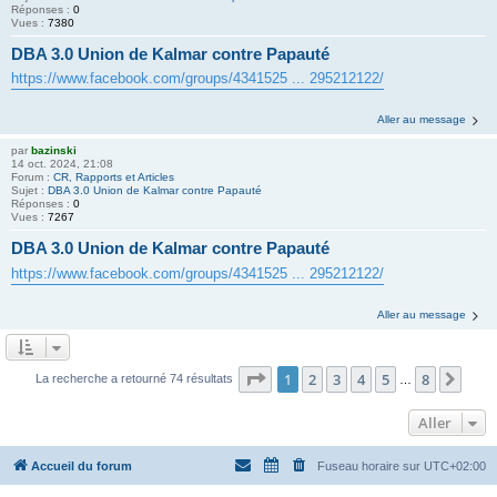
Réponses :
0
Vues :
7380
DBA 3.0 Union de Kalmar contre Papauté
https://www.facebook.com/groups/4341525 ... 295212122/
Aller au message
par
bazinski
14 oct. 2024, 21:08
Forum :
CR, Rapports et Articles
Sujet :
DBA 3.0 Union de Kalmar contre Papauté
Réponses :
0
Vues :
7267
DBA 3.0 Union de Kalmar contre Papauté
https://www.facebook.com/groups/4341525 ... 295212122/
Aller au message
Page
1
sur
8
1
2
3
4
5
8
Suiv
La recherche a retourné 74 résultats
…
Aller
Accueil du forum
Fuseau horaire sur
UTC+02:00