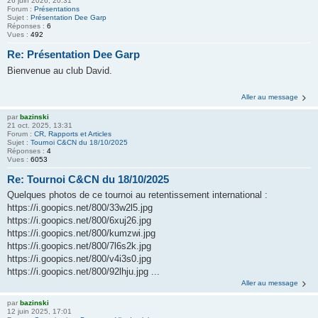
26 juin 2026, 20:31
Forum :
Présentations
Sujet :
Présentation Dee Garp
Réponses :
6
Vues :
492
Re: Présentation Dee Garp
Bienvenue au club David.
Aller au message
par
bazinski
21 oct. 2025, 13:31
Forum :
CR, Rapports et Articles
Sujet :
Tournoi C&CN du 18/10/2025
Réponses :
4
Vues :
6053
Re: Tournoi C&CN du 18/10/2025
Quelques photos de ce tournoi au retentissement international :
https://i.goopics.net/800/33w2l5.jpg
https://i.goopics.net/800/6xuj26.jpg
https://i.goopics.net/800/kumzwi.jpg
https://i.goopics.net/800/7l6s2k.jpg
https://i.goopics.net/800/v4i3s0.jpg
https://i.goopics.net/800/92lhju.jpg ...
Aller au message
par
bazinski
12 juin 2025, 17:01