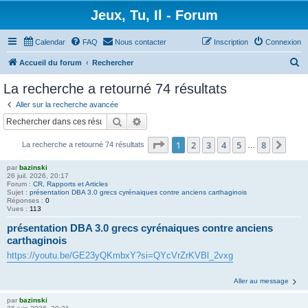
Jeux, Tu, Il - Forum
Calendar
FAQ
Nous contacter
Inscription
Connexion
R
Accueil du forum
Rechercher
e
La recherche a retourné 74 résultats
c
Aller sur la recherche avancée
h
Rechercher
Recherche avancée
e
Page
1
sur
8
1
2
3
4
5
8
Suiv
La recherche a retourné 74 résultats
r
…
c
par
bazinski
26 juil. 2026, 20:17
h
Forum :
CR, Rapports et Articles
Sujet :
présentation DBA 3.0 grecs cyrénaiques contre anciens carthaginois
e
Réponses :
0
Vues :
113
r
présentation DBA 3.0 grecs cyrénaiques contre anciens
carthaginois
https://youtu.be/GE23yQKmbxY?si=QYcVrZrKVBl_2vxg
Aller au message
par
bazinski