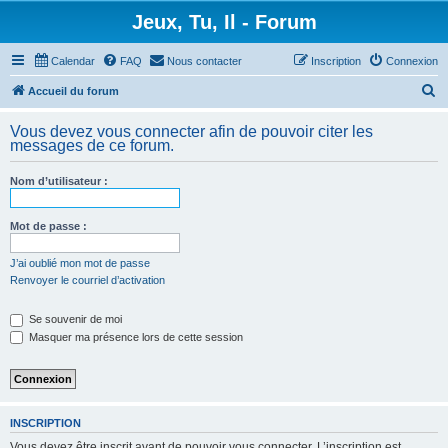
Jeux, Tu, Il - Forum
Calendar
FAQ
Nous contacter
Inscription
Connexion
R
Accueil du forum
e
Vous devez vous connecter afin de pouvoir citer les
c
messages de ce forum.
h
Nom d’utilisateur :
e
r
Mot de passe :
c
h
J’ai oublié mon mot de passe
Renvoyer le courriel d’activation
e
r
Se souvenir de moi
Masquer ma présence lors de cette session
INSCRIPTION
Vous devez être inscrit avant de pouvoir vous connecter. L’inscription est