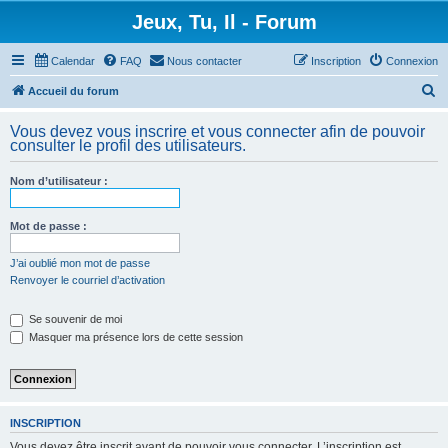
Jeux, Tu, Il - Forum
Calendar
FAQ
Nous contacter
Inscription
Connexion
R
Accueil du forum
e
Vous devez vous inscrire et vous connecter afin de pouvoir
c
consulter le profil des utilisateurs.
h
Nom d’utilisateur :
e
r
Mot de passe :
c
h
J’ai oublié mon mot de passe
Renvoyer le courriel d’activation
e
r
Se souvenir de moi
Masquer ma présence lors de cette session
INSCRIPTION
Vous devez être inscrit avant de pouvoir vous connecter. L’inscription est