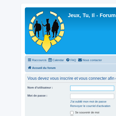
Jeux, Tu, Il - Forum
Raccourcis
Calendar
FAQ
Nous contacter
Accueil du forum
Vous devez vous inscrire et vous connecter afin de
Nom d’utilisateur :
Mot de passe :
J’ai oublié mon mot de passe
Renvoyer le courriel d’activation
Se souvenir de moi