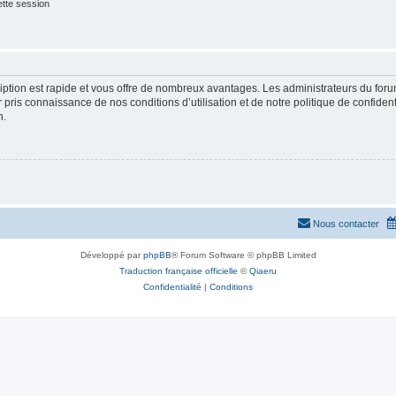
tte session
cription est rapide et vous offre de nombreux avantages. Les administrateurs du fo
ir pris connaissance de nos conditions d’utilisation et de notre politique de confide
n.
Nous contacter
Développé par
phpBB
® Forum Software © phpBB Limited
Traduction française officielle
©
Qiaeru
Confidentialité
|
Conditions