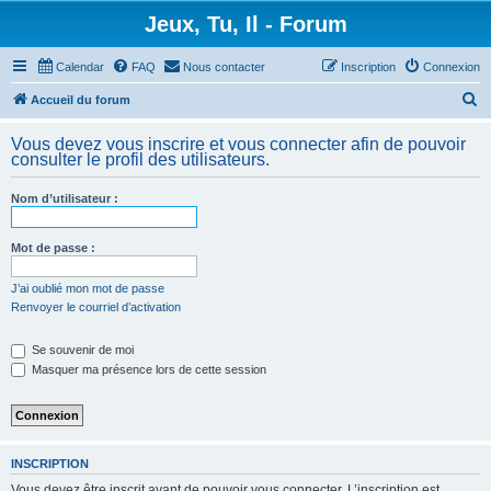
Jeux, Tu, Il - Forum
Calendar
FAQ
Nous contacter
Inscription
Connexion
R
Accueil du forum
e
Vous devez vous inscrire et vous connecter afin de pouvoir
c
consulter le profil des utilisateurs.
h
Nom d’utilisateur :
e
r
Mot de passe :
c
h
J’ai oublié mon mot de passe
Renvoyer le courriel d’activation
e
r
Se souvenir de moi
Masquer ma présence lors de cette session
INSCRIPTION
Vous devez être inscrit avant de pouvoir vous connecter. L’inscription est