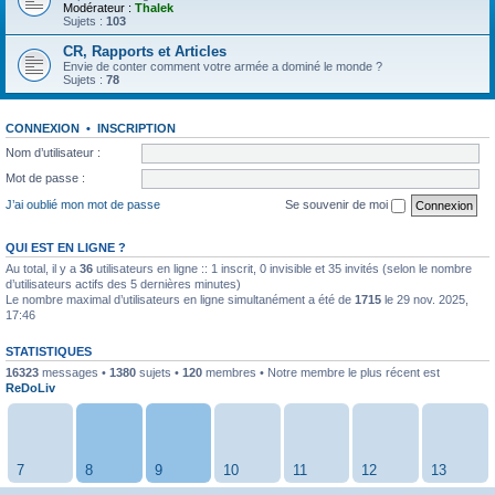
Modérateur :
Thalek
Sujets :
103
CR, Rapports et Articles
Envie de conter comment votre armée a dominé le monde ?
Sujets :
78
CONNEXION
•
INSCRIPTION
Nom d’utilisateur :
Mot de passe :
J’ai oublié mon mot de passe
Se souvenir de moi
QUI EST EN LIGNE ?
Au total, il y a
36
utilisateurs en ligne :: 1 inscrit, 0 invisible et 35 invités (selon le nombre
d’utilisateurs actifs des 5 dernières minutes)
Le nombre maximal d’utilisateurs en ligne simultanément a été de
1715
le 29 nov. 2025,
17:46
STATISTIQUES
16323
messages •
1380
sujets •
120
membres • Notre membre le plus récent est
ReDoLiv
7
8
9
10
11
12
13