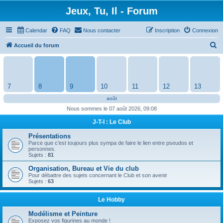
Jeux, Tu, Il - Forum
Calendar
FAQ
Nous contacter
Inscription
Connexion
R
Accueil du forum
e
c
h
7
8
9
10
11
12
13
e
août
r
Nous sommes le 07 août 2026, 09:08
c
J-T-I : Le Club
h
Présentations
e
Parce que c'est toujours plus sympa de faire le lien entre pseudos et
personnes.
r
Sujets :
81
Organisation, Bureau et Vie du club
Pour débattre des sujets concernant le Club et son avenir
Sujets :
63
Le Hobby
Modélisme et Peinture
Exposez vos figurines au monde !