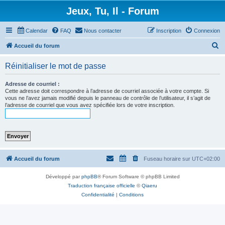
Jeux, Tu, Il - Forum
Calendar
FAQ
Nous contacter
Inscription
Connexion
R
Accueil du forum
e
Réinitialiser le mot de passe
c
h
Adresse de courriel :
Cette adresse doit correspondre à l’adresse de courriel associée à votre compte. Si
e
vous ne l’avez jamais modifié depuis le panneau de contrôle de l’utilisateur, il s’agit de
l’adresse de courriel que vous avez spécifiée lors de votre inscription.
r
c
h
e
r
Accueil du forum
Fuseau horaire sur
UTC+02:00
Développé par
phpBB
® Forum Software © phpBB Limited
Traduction française officielle
©
Qiaeru
Confidentialité
|
Conditions