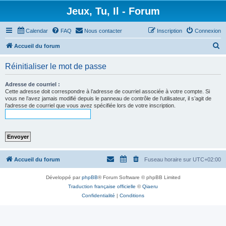
Jeux, Tu, Il - Forum
Calendar
FAQ
Nous contacter
Inscription
Connexion
R
Accueil du forum
e
Réinitialiser le mot de passe
c
h
Adresse de courriel :
Cette adresse doit correspondre à l’adresse de courriel associée à votre compte. Si
e
vous ne l’avez jamais modifié depuis le panneau de contrôle de l’utilisateur, il s’agit de
l’adresse de courriel que vous avez spécifiée lors de votre inscription.
r
c
h
e
r
Accueil du forum
Fuseau horaire sur
UTC+02:00
Développé par
phpBB
® Forum Software © phpBB Limited
Traduction française officielle
©
Qiaeru
Confidentialité
|
Conditions