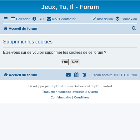
Jeux, Tu, Il - Forum
Calendar
FAQ
Nous contacter
Inscription
Connexion
R
Accueil du forum
e
Supprimer les cookies
c
h
Êtes-vous sûr de vouloir supprimer les cookies de ce forum ?
e
r
c
Accueil du forum
Fuseau horaire sur
UTC+02:00
h
Développé par
phpBB
® Forum Software © phpBB Limited
e
Traduction française officielle
©
Qiaeru
r
Confidentialité
|
Conditions