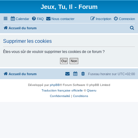
Jeux, Tu, Il - Forum
Calendar
FAQ
Nous contacter
Inscription
Connexion
R
Accueil du forum
e
Supprimer les cookies
c
h
Êtes-vous sûr de vouloir supprimer les cookies de ce forum ?
e
r
c
Accueil du forum
Fuseau horaire sur
UTC+02:00
h
Développé par
phpBB
® Forum Software © phpBB Limited
e
Traduction française officielle
©
Qiaeru
r
Confidentialité
|
Conditions