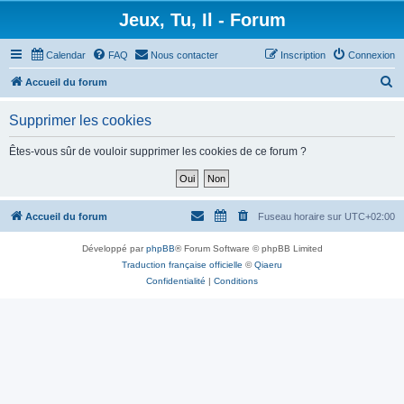
Jeux, Tu, Il - Forum
Calendar
FAQ
Nous contacter
Inscription
Connexion
R
Accueil du forum
e
Supprimer les cookies
c
h
Êtes-vous sûr de vouloir supprimer les cookies de ce forum ?
e
r
c
Accueil du forum
Fuseau horaire sur
UTC+02:00
h
Développé par
phpBB
® Forum Software © phpBB Limited
e
Traduction française officielle
©
Qiaeru
r
Confidentialité
|
Conditions