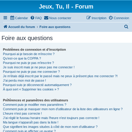
Jeux, Tu, Il - Forum
Calendar
FAQ
Nous contacter
Inscription
Connexion
R
Accueil du forum
Foire aux questions
e
Foire aux questions
c
h
Problèmes de connexion et d’inscription
Pourquoi ai-je besoin de m’inscrire ?
e
Qu’est-ce que la COPPA ?
r
Pourquoi ne puis-je pas m’inscrire ?
Je suis inscrit mais je ne peux pas me connecter !
c
Pourquoi ne puis-je pas me connecter ?
Je m’étais déjà inscrit par le passé mais ne peux à présent plus me connecter ?!
h
J’ai perdu mon mot de passe !
e
Pourquoi suis-je déconnecté automatiquement ?
À quoi sert « Supprimer les cookies » ?
r
Préférences et paramètres des utilisateurs
Comment puis-je modifier mes paramètres ?
Comment puis-je masquer mon nom d’utilisateur de la liste des utilisateurs en ligne ?
L’heure n’est pas correcte !
J’ai réglé le fuseau horaire mais l’heure n’est toujours pas correcte !
Ma langue n’apparaît pas dans la liste !
Que signifient les images situées à côté de mon nom d’utilisateur ?
Comment puis-je afficher un avatar ?