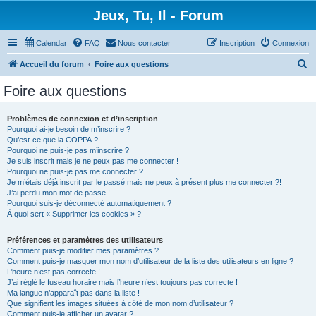
Jeux, Tu, Il - Forum
Calendar
FAQ
Nous contacter
Inscription
Connexion
R
Accueil du forum
Foire aux questions
e
Foire aux questions
c
h
Problèmes de connexion et d’inscription
Pourquoi ai-je besoin de m’inscrire ?
e
Qu’est-ce que la COPPA ?
r
Pourquoi ne puis-je pas m’inscrire ?
Je suis inscrit mais je ne peux pas me connecter !
c
Pourquoi ne puis-je pas me connecter ?
Je m’étais déjà inscrit par le passé mais ne peux à présent plus me connecter ?!
h
J’ai perdu mon mot de passe !
e
Pourquoi suis-je déconnecté automatiquement ?
À quoi sert « Supprimer les cookies » ?
r
Préférences et paramètres des utilisateurs
Comment puis-je modifier mes paramètres ?
Comment puis-je masquer mon nom d’utilisateur de la liste des utilisateurs en ligne ?
L’heure n’est pas correcte !
J’ai réglé le fuseau horaire mais l’heure n’est toujours pas correcte !
Ma langue n’apparaît pas dans la liste !
Que signifient les images situées à côté de mon nom d’utilisateur ?
Comment puis-je afficher un avatar ?