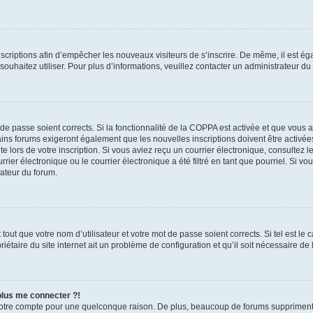
inscriptions afin d’empêcher les nouveaux visiteurs de s’inscrire. De même, il est é
s souhaitez utiliser. Pour plus d’informations, veuillez contacter un administrateur du
t de passe soient corrects. Si la fonctionnalité de la COPPA est activée et que vous 
ains forums exigeront également que les nouvelles inscriptions doivent être activée
te lors de votre inscription. Si vous aviez reçu un courrier électronique, consultez l
r électronique ou le courrier électronique a été filtré en tant que pourriel. Si vo
rateur du forum.
out que votre nom d’utilisateur et votre mot de passe soient corrects. Si tel est le
iétaire du site internet ait un problème de configuration et qu’il soit nécessaire de l
 plus me connecter ?!
votre compte pour une quelconque raison. De plus, beaucoup de forums suppriment pér