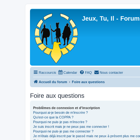
Jeux, Tu, Il - Forum
Raccourcis
Calendar
FAQ
Nous contacter
Accueil du forum
Foire aux questions
Foire aux questions
Problèmes de connexion et d’inscription
Pourquoi ai-je besoin de m’inscrire ?
Qu’est-ce que la COPPA ?
Pourquoi ne puis-je pas m’inscrire ?
Je suis inscrit mais je ne peux pas me connecter !
Pourquoi ne puis-je pas me connecter ?
Je m’étais déjà inscrit par le passé mais ne peux à présent plus me co