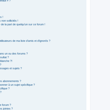
défaut » ?
s !
non sollicités !
e de la part de quelqu’un sur ce forum !
lisateurs de ma liste d’amis et d’ignorés ?
ans un ou des forums ?
sultat ?
blanche ?!
?
ssages et sujets ?
t les abonnements ?
onner à un sujet spécifique ?
ifique ?
 ?
ce forum ?
s jointes ?