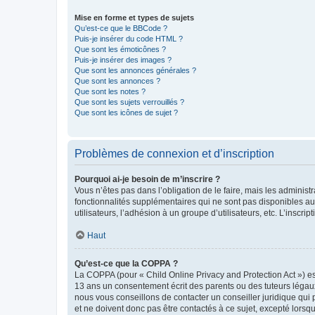
Mise en forme et types de sujets
Qu’est-ce que le BBCode ?
Puis-je insérer du code HTML ?
Que sont les émoticônes ?
Puis-je insérer des images ?
Que sont les annonces générales ?
Que sont les annonces ?
Que sont les notes ?
Que sont les sujets verrouillés ?
Que sont les icônes de sujet ?
Problèmes de connexion et d’inscription
Pourquoi ai-je besoin de m’inscrire ?
Vous n’êtes pas dans l’obligation de le faire, mais les adminis
fonctionnalités supplémentaires qui ne sont pas disponibles aux 
utilisateurs, l’adhésion à un groupe d’utilisateurs, etc. L’insc
Haut
Qu’est-ce que la COPPA ?
La COPPA (pour « Child Online Privacy and Protection Act ») es
13 ans un consentement écrit des parents ou des tuteurs légaux
nous vous conseillons de contacter un conseiller juridique qui
et ne doivent donc pas être contactés à ce sujet, excepté lorsq