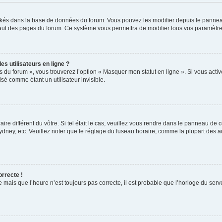
ockés dans la base de données du forum. Vous pouvez les modifier depuis le panneau 
haut des pages du forum. Ce système vous permettra de modifier tous vos paramètre
s utilisateurs en ligne ?
s du forum », vous trouverez l’option « Masquer mon statut en ligne ». Si vous activ
é comme étant un utilisateur invisible.
aire différent du vôtre. Si tel était le cas, veuillez vous rendre dans le panneau de co
ey, etc. Veuillez noter que le réglage du fuseau horaire, comme la plupart des autr
orrecte !
 mais que l’heure n’est toujours pas correcte, il est probable que l’horloge du serve