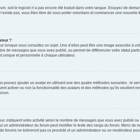
orum, soit le logiciel n’a pas encore été traduit dans votre langue. Essayez de deman
 n’existe pas, vous êtes libre de vous porter volontaire et commencer une nouvelle t
ateur ?
ur lorsque vous consultez un sujet. Une d’elles peut être une image associée à vo
mbre de messages que vous avez publié, ou permet de différencier votre statut parti
 unique et personnelle à chaque utilisateur.
ous pouvez ajouter un avatar en utilisant une des quatre méthodes suivantes : le serv
ent activer ou non la fonctionnalité des avatars et des méthodes qu’ils veuillent ren
forum.
ur, indiquent votre activité selon le nombre de messages que vous avez publié ou id
eul un administrateur du forum peut modifier le texte des rangs du forum. Merci de 
de forums ne toléreront pas ce procédé et un administrateur ou un modérateur pou