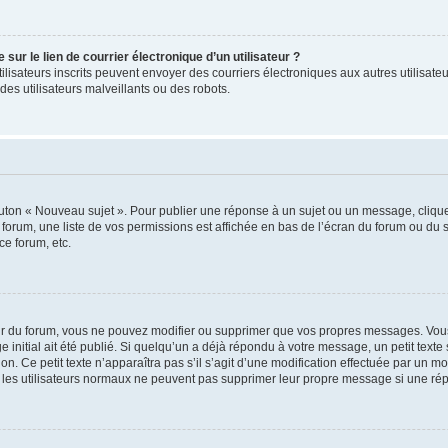
ur le lien de courrier électronique d’un utilisateur ?
s utilisateurs inscrits peuvent envoyer des courriers électroniques aux autres utili
es utilisateurs malveillants ou des robots.
outon « Nouveau sujet ». Pour publier une réponse à un sujet ou un message, cliqu
 forum, une liste de vos permissions est affichée en bas de l’écran du forum ou du
ce forum, etc.
r du forum, vous ne pouvez modifier ou supprimer que vos propres messages. Vou
 initial ait été publié. Si quelqu’un a déjà répondu à votre message, un petit text
ion. Ce petit texte n’apparaîtra pas s’il s’agit d’une modification effectuée par un 
ue les utilisateurs normaux ne peuvent pas supprimer leur propre message si une ré