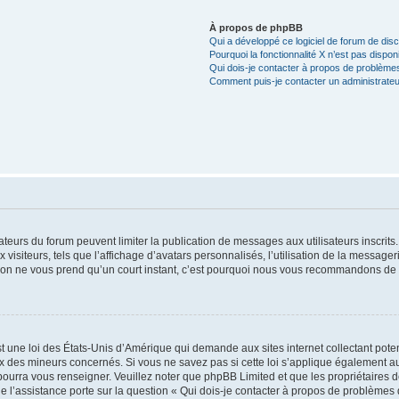
À propos de phpBB
Qui a développé ce logiciel de forum de dis
Pourquoi la fonctionnalité X n’est pas dispon
Qui dois-je contacter à propos de problèmes
Comment puis-je contacter un administrateu
trateurs du forum peuvent limiter la publication de messages aux utilisateurs inscri
visiteurs, tels que l’affichage d’avatars personnalisés, l’utilisation de la messager
ription ne vous prend qu’un court instant, c’est pourquoi nous vous recommandons de l
t une loi des États-Unis d’Amérique qui demande aux sites internet collectant pot
 des mineurs concernés. Si vous ne savez pas si cette loi s’applique également au
 pourra vous renseigner. Veuillez noter que phpBB Limited et que les propriétaires
ue l’assistance porte sur la question « Qui dois-je contacter à propos de problèmes 