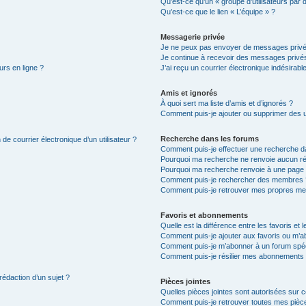
Qu’est-ce qu’un « groupe d’utilisateurs par 
Qu’est-ce que le lien « L’équipe » ?
Messagerie privée
Je ne peux pas envoyer de messages privé
Je continue à recevoir des messages privés 
urs en ligne ?
J’ai reçu un courrier électronique indésirabl
Amis et ignorés
À quoi sert ma liste d’amis et d’ignorés ?
Comment puis-je ajouter ou supprimer des uti
Recherche dans les forums
de courrier électronique d’un utilisateur ?
Comment puis-je effectuer une recherche d
Pourquoi ma recherche ne renvoie aucun ré
Pourquoi ma recherche renvoie à une page 
Comment puis-je rechercher des membres 
Comment puis-je retrouver mes propres me
Favoris et abonnements
Quelle est la différence entre les favoris e
Comment puis-je ajouter aux favoris ou m’ab
Comment puis-je m’abonner à un forum spéc
Comment puis-je résilier mes abonnements
rédaction d’un sujet ?
Pièces jointes
Quelles pièces jointes sont autorisées sur 
Comment puis-je retrouver toutes mes pièce