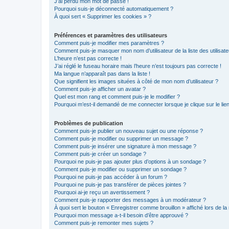
J’ai perdu mon mot de passe !
Pourquoi suis-je déconnecté automatiquement ?
À quoi sert « Supprimer les cookies » ?
Préférences et paramètres des utilisateurs
Comment puis-je modifier mes paramètres ?
Comment puis-je masquer mon nom d’utilisateur de la liste des utilisate
L’heure n’est pas correcte !
J’ai réglé le fuseau horaire mais l’heure n’est toujours pas correcte !
Ma langue n’apparaît pas dans la liste !
Que signifient les images situées à côté de mon nom d’utilisateur ?
Comment puis-je afficher un avatar ?
Quel est mon rang et comment puis-je le modifier ?
Pourquoi m’est-il demandé de me connecter lorsque je clique sur le lien 
Problèmes de publication
Comment puis-je publier un nouveau sujet ou une réponse ?
Comment puis-je modifier ou supprimer un message ?
Comment puis-je insérer une signature à mon message ?
Comment puis-je créer un sondage ?
Pourquoi ne puis-je pas ajouter plus d’options à un sondage ?
Comment puis-je modifier ou supprimer un sondage ?
Pourquoi ne puis-je pas accéder à un forum ?
Pourquoi ne puis-je pas transférer de pièces jointes ?
Pourquoi ai-je reçu un avertissement ?
Comment puis-je rapporter des messages à un modérateur ?
À quoi sert le bouton « Enregistrer comme brouillon » affiché lors de la 
Pourquoi mon message a-t-il besoin d’être approuvé ?
Comment puis-je remonter mes sujets ?