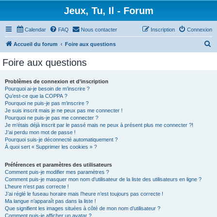
Jeux, Tu, Il - Forum
Calendar
FAQ
Nous contacter
Inscription
Connexion
R
Accueil du forum
Foire aux questions
e
Foire aux questions
c
h
Problèmes de connexion et d’inscription
Pourquoi ai-je besoin de m’inscrire ?
e
Qu’est-ce que la COPPA ?
r
Pourquoi ne puis-je pas m’inscrire ?
Je suis inscrit mais je ne peux pas me connecter !
c
Pourquoi ne puis-je pas me connecter ?
Je m’étais déjà inscrit par le passé mais ne peux à présent plus me connecter ?!
h
J’ai perdu mon mot de passe !
e
Pourquoi suis-je déconnecté automatiquement ?
À quoi sert « Supprimer les cookies » ?
r
Préférences et paramètres des utilisateurs
Comment puis-je modifier mes paramètres ?
Comment puis-je masquer mon nom d’utilisateur de la liste des utilisateurs en ligne ?
L’heure n’est pas correcte !
J’ai réglé le fuseau horaire mais l’heure n’est toujours pas correcte !
Ma langue n’apparaît pas dans la liste !
Que signifient les images situées à côté de mon nom d’utilisateur ?
Comment puis-je afficher un avatar ?