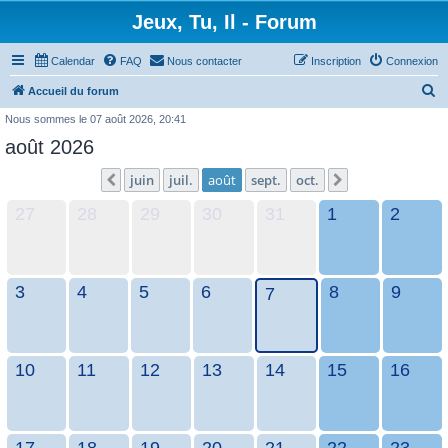
Jeux, Tu, Il - Forum
Calendar
FAQ
Nous contacter
Inscription
Connexion
R
Accueil du forum
e
Nous sommes le 07 août 2026, 20:41
c
août 2026
h
juin
juil.
août
sept.
oct.
Précédent
Suivant
e
27
28
29
30
31
1
2
r
c
h
e
3
4
5
6
8
9
7
r
10
11
12
13
14
15
16
17
18
19
20
21
22
23