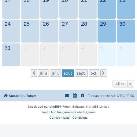
24
25
26
27
28
29
30
31
1
2
3
4
5
6
juin
juil.
août
sept.
oct.
Précédent
Suivant
Aller
Accueil du forum
Fuseau horaire sur
UTC+02:00
Développé par
phpBB
® Forum Software © phpBB Limited
Traduction française officielle
©
Qiaeru
Confidentialité
|
Conditions