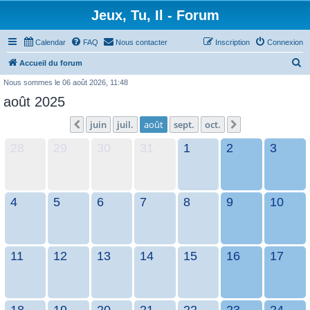
Jeux, Tu, Il - Forum
Calendar
FAQ
Nous contacter
Inscription
Connexion
R
Accueil du forum
e
Nous sommes le 06 août 2026, 11:48
c
août 2025
h
juin
juil.
août
sept.
oct.
Précédent
Suivant
e
28
29
30
31
1
2
3
r
c
h
e
4
5
6
7
8
9
10
r
11
12
13
14
15
16
17
18
19
20
21
22
23
24