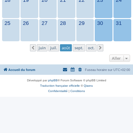
25
26
27
28
29
30
31
juin
juil.
août
sept.
oct.
Précédent
Suivant
Aller
Accueil du forum
Fuseau horaire sur
UTC+02:00
Développé par
phpBB
® Forum Software © phpBB Limited
Traduction française officielle
©
Qiaeru
Confidentialité
|
Conditions