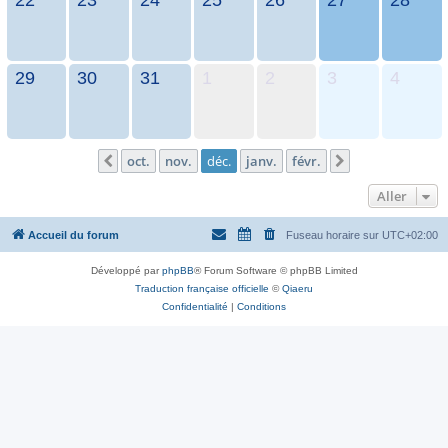
29
30
31
1
2
3
4
oct.
nov.
déc.
janv.
févr.
Précédent
Suivant
Aller
Accueil du forum
Fuseau horaire sur
UTC+02:00
Développé par
phpBB
® Forum Software © phpBB Limited
Traduction française officielle
©
Qiaeru
Confidentialité
|
Conditions