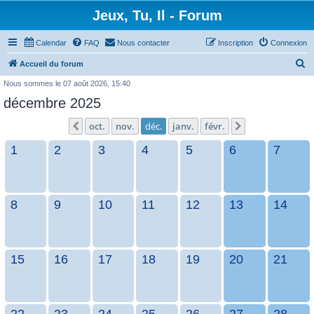
Jeux, Tu, Il - Forum
Calendar
FAQ
Nous contacter
Inscription
Connexion
R
Accueil du forum
e
Nous sommes le 07 août 2026, 15:40
c
décembre 2025
h
oct.
nov.
déc.
janv.
févr.
Précédent
Suivant
e
1
2
3
4
5
6
7
r
c
h
e
8
9
10
11
12
13
14
r
15
16
17
18
19
20
21
22
23
24
25
26
27
28