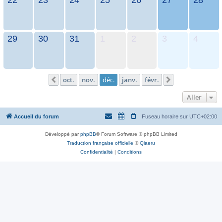
29
30
31
1
2
3
4
oct.
nov.
déc.
janv.
févr.
Précédent
Suivant
Aller
Accueil du forum
Fuseau horaire sur
UTC+02:00
Développé par
phpBB
® Forum Software © phpBB Limited
Traduction française officielle
©
Qiaeru
Confidentialité
|
Conditions