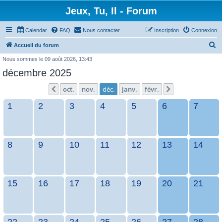
Jeux, Tu, Il - Forum
Calendar
FAQ
Nous contacter
Inscription
Connexion
R
Accueil du forum
e
Nous sommes le 09 août 2026, 13:43
c
décembre 2025
h
oct.
nov.
déc.
janv.
févr.
Précédent
Suivant
e
1
2
3
4
5
6
7
r
c
h
e
8
9
10
11
12
13
14
r
15
16
17
18
19
20
21
22
23
24
25
26
27
28